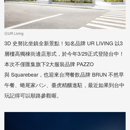
ⓒUR Living
3D 史努比坐鎮全新景點！知名品牌 UR LIVING
以3
層樓高獨棟街邊店形式，
於今年3/29正式
登陸台中！
本次不僅匯集旗下2大服裝品牌
PAZZO
與
Squarebear
，也迎來台灣餐飲品牌
BRUN
不然早
午餐、蜷尾家パン、臺虎精釀進駐，最近如果到台中
玩記得可以順路參觀喔。