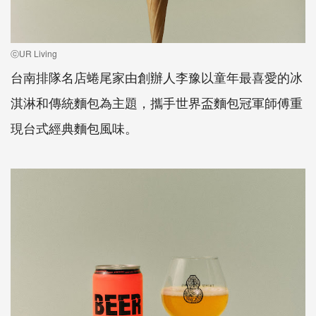
ⓒUR Living
台南排隊名店蜷尾家由創辦人李豫以童年最喜愛的冰
淇淋和傳統麵包為主題，攜手世界盃麵包冠軍師傅重
現台式經典麵包風味。