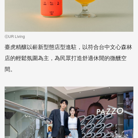
ⓒUR Living
臺虎精釀以嶄新型態店型進駐，以符合台中文心森林
店的輕鬆氛圍為主，為民眾打造舒適休閒的微醺空
間。