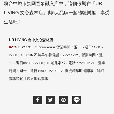
將台中城市氛圍意象融入店中，這個假期在「
UR
LIVING
文心森林店」與5大品牌一起體驗樂趣、享受
生活吧！
UR LIVING
台中文心森林店
note
營業時間：週一～週日
2F PAZZO、
2F Squarebear
11:00～
不然早午餐
電話：
營業時間：週
22:00；
1F BRUN
2259-1222，
一～週日
蜷尾家パン
電話：
營業
08:30～22:00；
1F
2250-3121，
時間：
週一～週日
臺虎精釀
即將開幕，詳細
11:00～22:00；
2F
資訊請關注官方網站資訊。