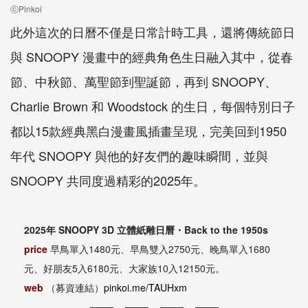
ⓒPinkoi
此外這次的日曆不僅是日常計時工具，還將傳統節日
與 SNOOPY 漫畫中的經典角色生日融入其中，從春
節、中秋節、萬聖節到聖誕節，再到 SNOOPY、
Charlie Brown 和 Woodstock 的生日，每個特別日子
都以15款經典黑白漫畫風插畫呈現，完美回到1950
年代 SNOOPY 與他的好友們的趣味瞬間，並與
SNOOPY 共同度過精彩的2025年。
2025年 SNOOPY 3D 立體紙雕日曆・Back to the 1950s
price
早鳥單入1480元、早鳥雙入2750元、晚鳥單入1680
元、好朋友5入6180元、大家族10入12150元。
web
（募資連結）
pinkoi.me/TAUHxm