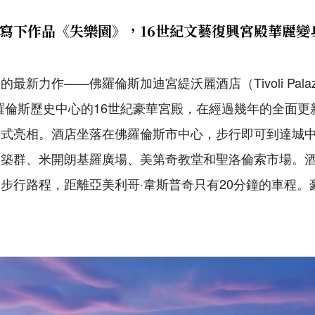
寫下作品《失樂園》，16世紀文藝復興宮殿華麗變
力作——佛羅倫斯加迪宮緹沃麗酒店（Tivoli Palazzo Ga
為佛羅倫斯歷史中心的16世紀豪華宮殿，在經過幾年的全面
正式亮相。酒店坐落在佛羅倫斯市中心，步行即可到達城
建築群、米開朗基羅廣場、美第奇教堂和聖洛倫索市場。
步行路程，距離亞美利哥·韋斯普奇只有20分鐘的車程。