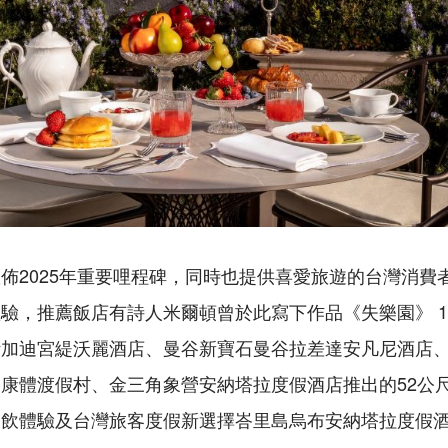
佈2025年重要哩程碑，同時也提供喜愛旅遊的台灣消費
驗，推薦飯店有詩人米爾頓曾於此寫下作品《失樂園》 1
斯加迪宮緹沃麗酒店、曼谷新寶石曼谷拉差達安凡尼酒店
康體渡假村、金三角象營安納塔拉度假酒店推出的52公尺
 樹頂餐飲體驗及台灣旅客度假新選擇峇里島烏布安納塔拉度假