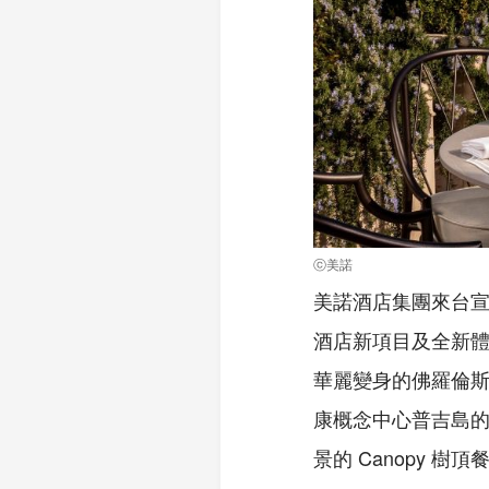
ⓒ美諾
美諾酒店集團來台宣
酒店新項目及全新體
華麗變身的佛羅倫
康概念中心普吉島的
景的 Canopy