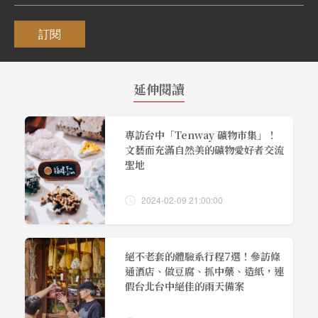
訂閱
延伸閱讀
專訪台中「Tenway 礦物市集」！
文藝而充滿自然美的礦物愛好者交流
聖地
2024-02-09 21:00:00
絕不老套的體驗系行程7選！參訪條
通酒店、做豆腐、抓中藥、造紙，連
假台北台中絕佳的雨天備案