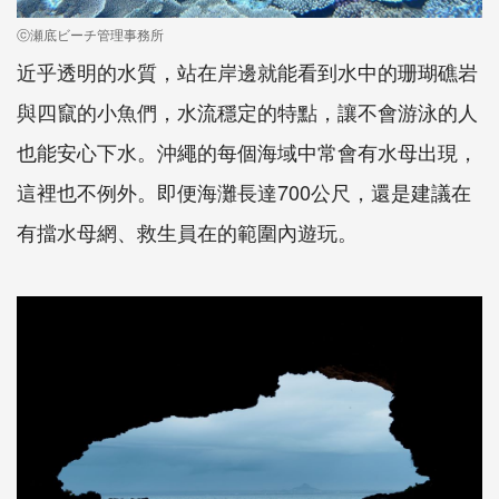
ⓒ瀬底ビーチ管理事務所
近乎透明的水質，站在岸邊就能看到水中的珊瑚礁岩
與四竄的小魚們，水流穩定的特點，讓不會游泳的人
也能安心下水。沖繩的每個海域中常會有水母出現，
這裡也不例外。即便海灘長達700公尺，還是建議在
有擋水母網、救生員在的範圍內遊玩。