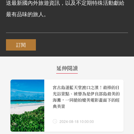
送最新國內外旅遊資訊，以及不定期特殊活動獻給
最有品味的旅人。
訂閱
延伸閱讀
宮古島湛藍天堂渡口之濱！最棒的日
光浴景點、被譽為是伊良部島最美的
海灘，一同搶拍媲美電影畫面下的經
典美景
2024-08-18 10:00:00