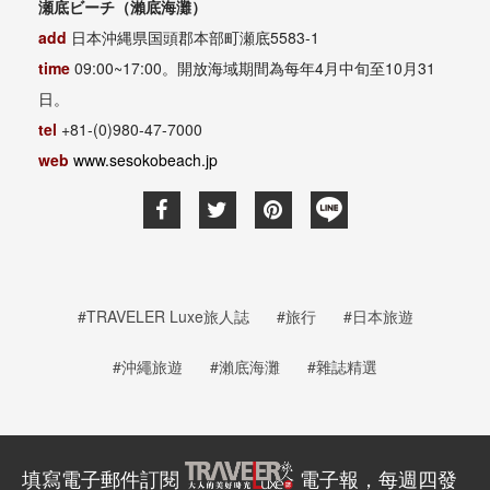
瀬底ビーチ（瀨底海灘）
add
日本沖縄県国頭郡本部町瀬底5583-1
time
09:00~17:00。開放海域期間為每年4月中旬至10月31
日。
tel
+81-(0)980-47-7000
web
www.sesokobeach.jp
#TRAVELER Luxe旅人誌
#旅行
#日本旅遊
#沖繩旅遊
#瀨底海灘
#雜誌精選
填寫電子郵件訂閱
電子報，每週四發