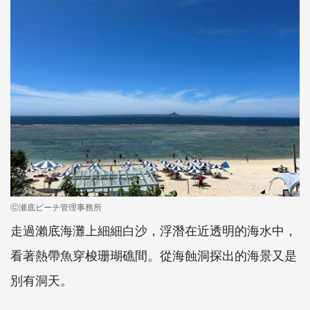
ⓒ瀬底ビーチ管理事務所
走過瀨底海灘上細細白沙，浮潛在近透明的海水中，
看著熱帶魚穿梭珊瑚礁間。從海蝕洞探出的海景又是
別有洞天。