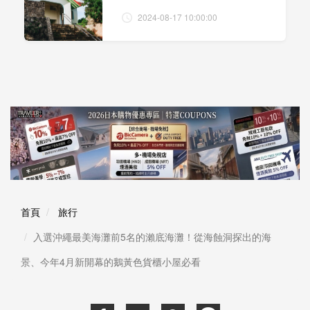
2024-08-17 10:00:00
首頁
旅行
入選沖繩最美海灘前5名的瀨底海灘！從海蝕洞探出的海
景、今年4月新開幕的鵝黃色貨櫃小屋必看