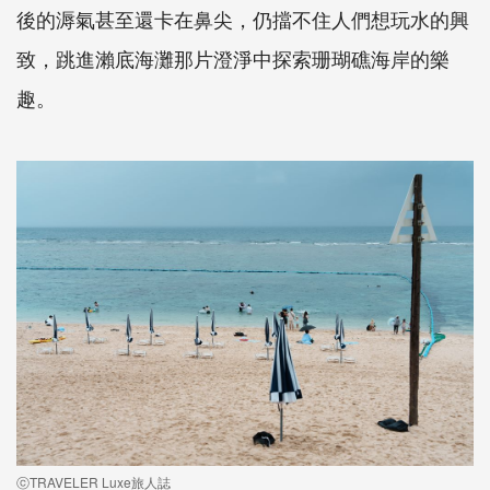
後的溽氣甚至還卡在鼻尖，仍擋不住人們想玩水的興
致，跳進瀨底海灘那片澄淨中探索珊瑚礁海岸的樂
趣。
ⓒTRAVELER Luxe旅人誌