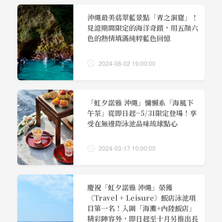
沖繩最美翡翠藍景點「青之洞窟」！
見證期間限定的海洋奇蹟，用五顏六
色的熱情填滿純粹藍色回憶
2024-08-02 19:00:00
「虹夕諾雅 沖繩」慵懶系「海風下
午茶」從即日起~5/31限定登場！享
受在無邊際泳池品味琉球點心
2024-03-17 10:00:00
慶祝「虹夕諾雅 沖繩」榮獲
《Travel + Leisure》飯店泳池項
目第一名！入圍「海灘+內陸飯店」
精彩陣容外，即日起至十月另推出長