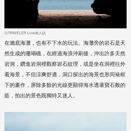
ⓒTRAVELER Luxe旅人誌
在瀨底海灘，也有不下水的玩法。海灘旁的岩石是天
然生成的珊瑚礁，在經過海浪沖刷後，沖出許多天然
岩洞，鑽進岩洞裡觀察岩石紋理，或是坐在洞裡往外
看海景，不但涼爽舒適，洞口探出的海景也形同裱框
下的畫作，屏除多餘的光線更顯得海水透著寶石般的
藍，拍出的景色既獨特又迷人。