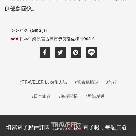
良部島回憶。
シンビジ（Sinbiji）
add
日本沖縄県宮古島市伊良部佐和田908-9
#TRAVELER Luxe旅人誌
#宮古島旅遊
#旅行
#日本旅遊
#海岸階梯
#雜誌精選
填寫電子郵件訂閱
電子報，每週四發