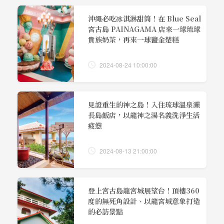
沖繩必吃冰淇淋甜筒！在 Blue Seal
宮古島 PAINAGAMA 店來一球琉球
貴族奶茶，再來一球鹽金楚糕
2024-08-24 10:00:00
見證重生的神之島！入住琉球溫泉瀨
長島飯店，以龍神之湯名義洗淨生活
疲憊
2024-08-13 21:00:00
登上宮古島龍宮城展望台！頂樓360
度的無死角設計、以龍宮城意象打造
的必訪景點