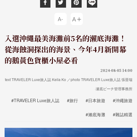
入選沖繩最美海灘前5名的瀨底海灘！
從海蝕洞探出的海景、今年4月新開幕
的鵝黃色貨櫃小屋必看
2024-08-05 14:00
text TRAVELER Luxe旅人誌 Keila Ko ／photo TRAVELER Luxe旅人誌 張晉瑞
·瀬底ビーチ管理事務所
#TRAVELER Luxe旅人誌
#旅行
#日本旅遊
#沖繩旅遊
#瀨底海灘
#雜誌精選