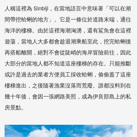
人稱這裡為 Sinbiji，在當地語言中意味著「可以在潮
間帶挖蛤蜊的地方」。它是一條位於道路末端，通往
海洋的樓梯。由於這裡海潮洶湧，還有鯊魚會在這裡
遊蕩，當地人大多都會趁退潮乘船至此，挖完蛤蜊後
再搭船離開，絕對不會從陡峭的海岸冒險前往，因此
大部分的當地人都不知道這座樓梯的存在。只能推斷
或許是過去的業者方便員工採收蛤蜊，偷偷蓋了這座
樓梯進出，之後隨著漁業沒落而荒廢。誰都沒料到在
幾十年後，會因一張網路美照，成為伊良部島上的私
房景點。