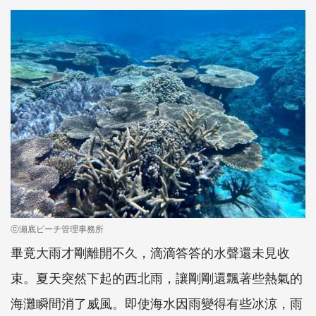
ⓒ瀬底ビーチ管理事務所
畢竟大雨才剛離開不久，滴滴答答的水聲還未見收
束。夏天突然下起的西北雨，讓剛剛還飄著些熱氣的
海灘瞬間消了威風。即使海水因雨變得有些冰涼，雨