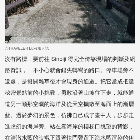
ⓒTRAVELER Luxe旅人誌
沒有路標，要前往 Sinbiji 得完全倚靠現場的判斷及網
路資訊，一不小心就會錯失轉彎的路口。停車場旁不
遠處，是撥開雜草後才會現身的通道。把它當成抵達
秘密景點前的小挑戰，勇敢沿著山坡往下走，就能通
道另一頭那空曠的海洋及從天空擴散至海面上的漸層
藍。過於夢幻的景色，彷彿自己成了畫中人，步步走
進虛幻的海岸旁。站在靠海岸的樓梯口眺望的背影，
在清澈水藍的映襯下跟著快門聲留下海水藍渲染的伊