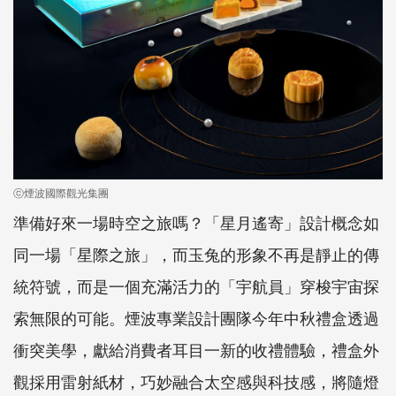
ⓒ煙波國際觀光集團
準備好來一場時空
之
旅
嗎
？
「
星月遙寄」
設計概念如
同一場
「
星際
之旅
」
，而
玉兔的形象不再是靜止的傳
統符號，而是一個充滿活力的「宇航員」穿梭宇宙探
索無限的可能。
煙波專業設計團隊
今年中秋禮盒
透過
衝突美學，
獻
給消費者耳目一新的
收禮
體驗
，
禮盒外
觀
採
用雷射紙材，
巧妙融合
太空感與科技感，
將
隨
燈