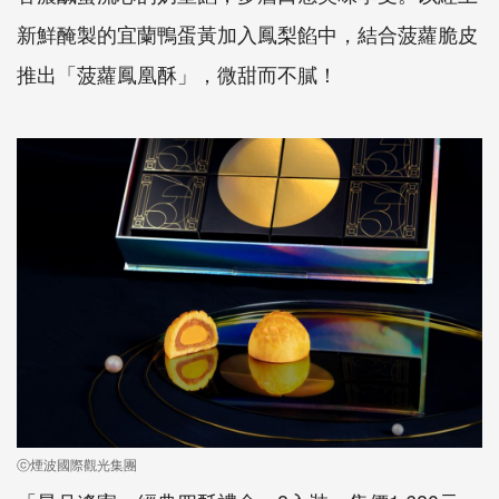
新鮮醃
製的宜蘭鴨蛋黃
加
入
鳳梨餡中
，結合
菠
蘿脆皮
推出
「
菠
蘿鳳凰酥」
，
微甜
而
不膩
！
ⓒ煙波國際觀光集團