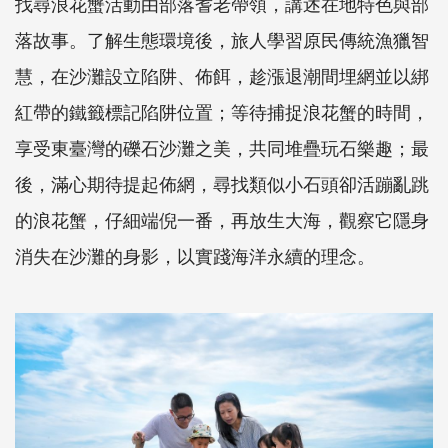
找尋浪花蟹活動由部落耆老帶領，講述在地特色與部
落故事。了解生態環境後，旅人學習原民傳統漁獵智
慧，在沙灘設立陷阱、佈餌，趁漲退潮間埋網並以綁
紅帶的鐵籤標記陷阱位置；等待捕捉浪花蟹的時間，
享受東臺灣的礫石沙灘之美，共同堆疊玩石樂趣；最
後，滿心期待提起佈網，尋找類似小石頭卻活蹦亂跳
的浪花蟹，仔細端倪一番，再放生大海，觀察它隱身
消失在沙灘的身影，以實踐海洋永續的理念。