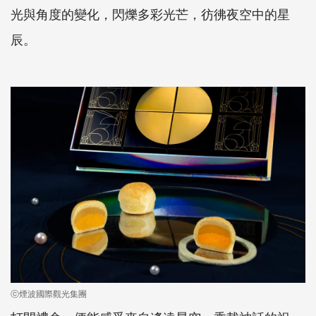
光與角度
的
變化，
閃爍多彩光芒，
彷彿夜空中的星
辰
。
ⓒ煙波國際觀光集團