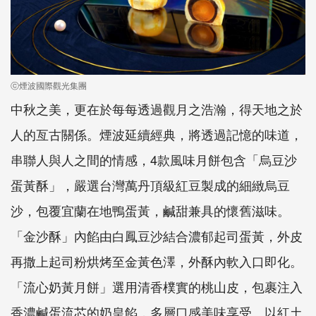
ⓒ煙波國際觀光集團
中秋之美，
更
在
於每每透過觀月之浩瀚，得天地之於
人的亙古關係
。
煙波
延續經典，
將
透過記憶的味道，
串聯人與人之間的
情感，4
款風味月餅
包
含「烏豆沙
蛋黃酥」，
嚴選台灣萬丹頂級紅豆製
成的細緻
烏豆
沙，
包覆
宜蘭
在地
鴨蛋黃，
鹹
甜兼具
的
懷舊滋味。
「金
沙酥」
內餡
由
白鳳
豆沙
結合
濃郁
起司蛋黃，
外皮
再
撒上起司粉烘烤
至金黃色澤
，外酥內軟入口即化。
「
流心奶
黃月餅」
選用清香樸實的桃山皮，包裹
注入
香濃
鹹蛋流芯的
奶
皇餡，
多層口感美味享受
。
以紅土