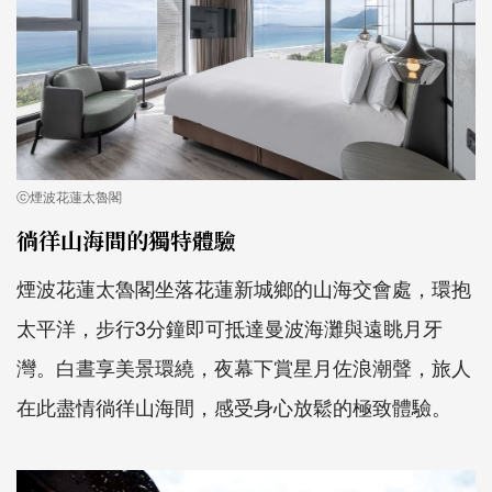
ⓒ煙波花蓮太魯閣
徜徉山海間的獨特體驗
煙波花蓮太魯閣坐落花蓮新城鄉的山海交會處，環抱
太平洋，步行3分鐘即可抵達曼波海灘與遠眺月牙
灣。白晝享美景環繞，夜幕下賞星月佐浪潮聲，旅人
在此盡情徜徉山海間，感受身心放鬆的極致體驗。