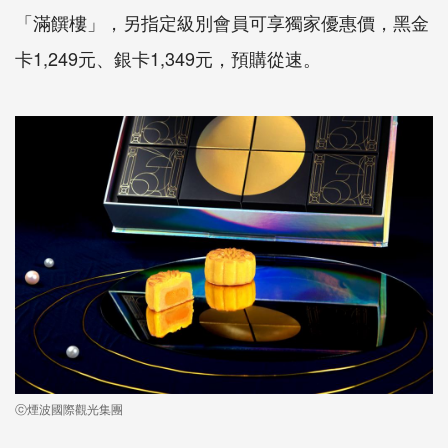
「
滿饌樓
」
，
另指定級別會員可享獨家優惠價，黑金
卡
1,249
元、銀卡
1,349
元，預購從速
。
ⓒ煙波國際觀光集團