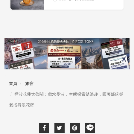
首頁
旅宿
煙波花蓮太魯閣：戲水曼波，生態探索踏浪趣，跟著部落耆
老找尋浪花蟹