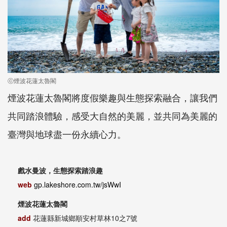
ⓒ煙波花蓮太魯閣
煙波花蓮太魯閣將度假樂趣與生態探索融合，讓我們
共同踏浪體驗，感受大自然的美麗，並共同為美麗的
臺灣與地球盡一份永續心力。
戲水曼波，生態探索踏浪趣
web
gp.lakeshore.com.tw/jsWwI
煙波花蓮太魯閣
add
花蓮縣新城鄉順安村草林10之7號