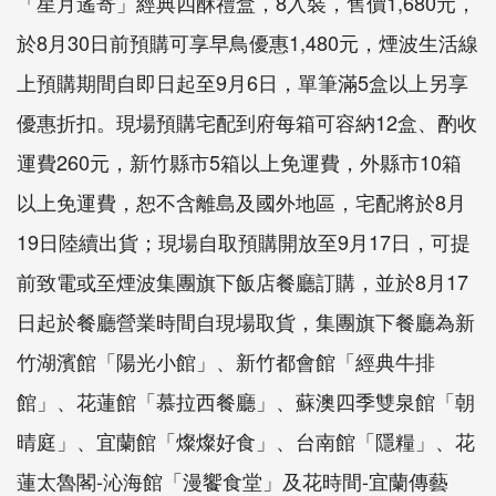
「星月遙寄」經典四酥禮盒，8
入裝
，售價
1,680
元，
於
8
月
30
日前預購可
享早鳥優惠
1,480
元，
煙波
生活
線
上預購
期間自
即日起至
9
月
6
日
，
單筆
滿
5
盒以上
另
享
優惠
折扣
。
現場預購宅配
到府
每箱
可容納
12
盒、
酌收
運費
260
元，新竹縣市
5
箱
以上免
運費，外縣市
10
箱
以上免
運費，
恕
不含
離
島及國外
地區，宅配將於
8
月
19
日陸續出貨
；
現場
自取預購
開放至
9
月
17
日，可
提
前致電
或
至
煙波
集團
旗下飯店餐廳
訂
購，
並於
8
月
17
日
起於
餐廳
營業時間自現場取貨
，
集團
旗下餐廳
為
新
竹湖濱館
「
陽光小館
」
、新竹都會館
「
經典牛排
館」、花蓮館
「
慕
拉西餐廳」、蘇澳四季
雙泉館
「
朝
晴庭
」、宜蘭館
「
燦燦好食
」、台南館
「
隱糧」
、花
蓮太魯閣
-
沁海館
「
漫
饗
食堂」及花時間
-
宜蘭傳藝