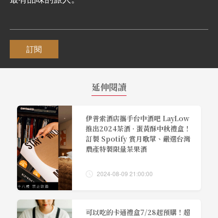
訂閱
延伸閱讀
伊普索酒店攜手台中酒吧 LayLow
推出2024茶酒 · 蛋黃酥中秋禮盒！
訂製 Spotify 賞月歌單、嚴選台灣
農產特製限量茶果酒
2024-08-09 21:00:00
可以吃的卡通禮盒7/28起預購！超