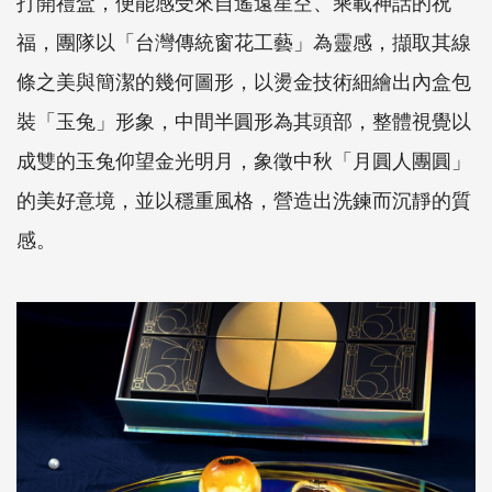
打開禮盒，便能感受來自遙遠星空、乘載神話的祝
福，團隊以「台灣傳統窗花工藝」為靈感，擷取其線
條之美與簡潔的幾何圖形，以燙金技術細繪出內盒包
裝「玉兔」形象，中間半圓形為其頭部，整體視覺以
成雙的玉兔仰望金光明月，象徵中秋「月圓人團圓」
的美好意境，並以穩重風格，營造出洗鍊而沉靜的質
感。