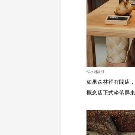
ⓒ水越設計
如果森林裡有間店
概念店正式坐落屏東