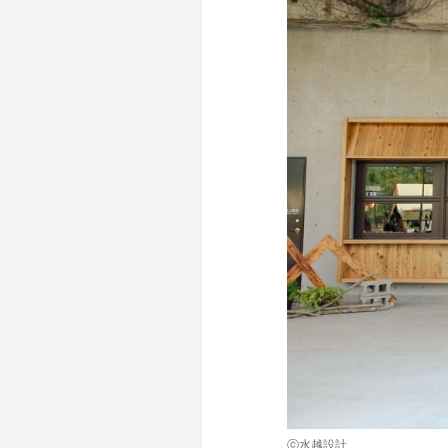
ⓒ水越設計