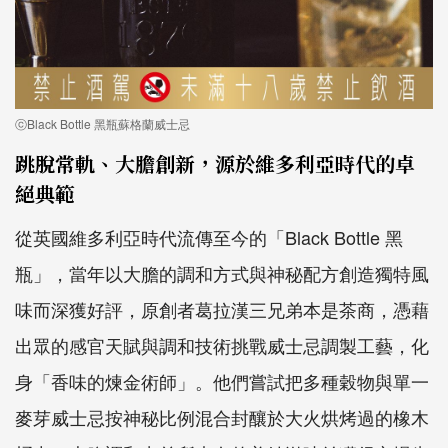
ⓒBlack Bottle 黑瓶蘇格蘭威士忌
跳脫常軌、大膽創新，源於維多利亞時代的卓
絕典範
從英國維多利亞時代流傳至今的「Black Bottle 黑
瓶」，當年以大膽的調和方式與神秘配方創造獨特風
味而深獲好評，原創者葛拉漢三兄弟本是茶商，憑藉
出眾的感官天賦與調和技術挑戰威士忌調製工藝，化
身「香味的煉金術師」。他們嘗試把多種穀物與單一
麥芽威士忌按神秘比例混合封釀於大火烘烤過的橡木