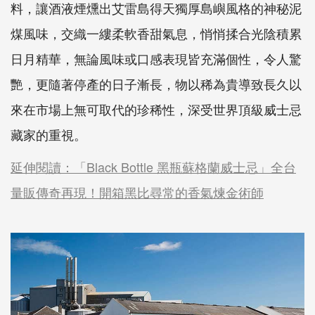
料，讓酒液煙燻出艾雷島得天獨厚島嶼風格的神秘泥
煤風味，交織一縷柔軟香甜氣息，悄悄揉合光陰積累
日月精華，無論風味或口感表現皆充滿個性，令人驚
艷，更隨著停產的日子漸長，物以稀為貴導致長久以
來在市場上無可取代的珍稀性，深受世界頂級威士忌
藏家的重視。
延伸閱讀：「Black Bottle 黑瓶蘇格蘭威士忌」全台
量販傳奇再現！開箱黑比尋常的香氣煉金術師