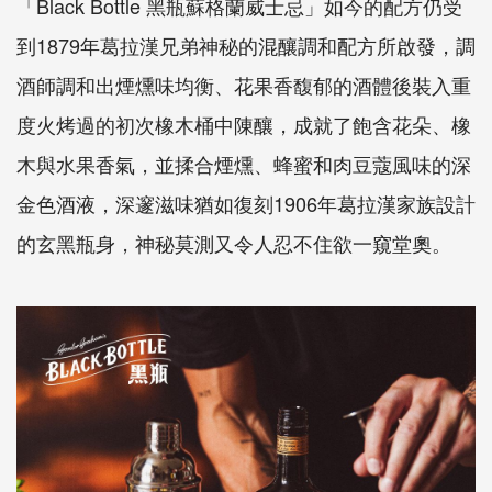
「Black Bottle 黑瓶蘇格蘭威士忌」如今的配方仍受
到1879年葛拉漢兄弟神秘的混釀調和配方所啟發，調
酒師調和出煙燻味均衡、花果香馥郁的酒體後裝入重
度火烤過的初次橡木桶中陳釀，成就了飽含花朵、橡
木與水果香氣，並揉合煙燻、蜂蜜和肉豆蔻風味的深
金色酒液，深邃滋味猶如復刻1906年葛拉漢家族設計
的玄黑瓶身，神秘莫測又令人忍不住欲一窺堂奧。