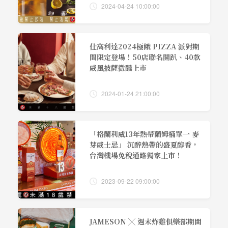
2024-04-24 10:00:00
仕高利達2024極餓 PIZZA 派對期
間限定登場！50店聯名開趴、40款
威風披薩微醺上市
2024-01-24 21:00:00
「格蘭利威13年熱帶蘭姆桶單一 麥
芽威士忌」 沉醉熱帶的盛夏醇香，
台灣機場免稅通路獨家上市！
2023-09-22 09:00:00
JAMESON ╳ 週末炸雞俱樂部期間