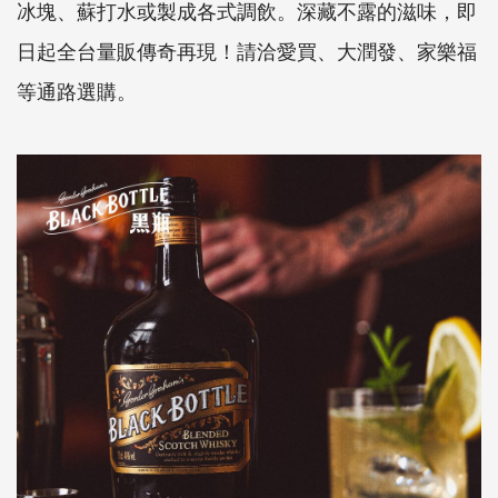
冰塊、蘇打水或製成各式調飲。深藏不露的滋味，即
日起全台量販傳奇再現！請洽愛買、大潤發、家樂福
等通路選購。