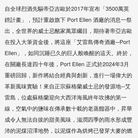
自全球烈酒先驅帝亞吉歐於2017年宣布「3500萬英
鎊計畫」，預計重啟旗下 Port Ellen 酒廠的消息一祭
出，全世界的威士忌酩家萬眾矚目，期待著帝亞吉歐
在投入大筆資金後，將這座「艾雷島傳奇酒廠─Port
Ellen」，如同沉睡已久的巨人般喚醒的這天。終於，
在關廠長達四十年後，Port Ellen 正式於2024年3月
重磅回歸，新作將結合經典與創新，進行一場偉大的
革新風味實驗！來自正宗蘇格蘭威士忌的發源地─艾
雷島，位處蘇格蘭迎向大西洋海風終年吹拂的第一
線，空氣中的鹽味在傳承數十載的老蒸餾器中，昇華
成令人無法自拔的甜美風味，滋潤四季的雨水形成豐
沛的泥煤沼澤地勢，以泥煤作為烘烤已發芽大麥的燃