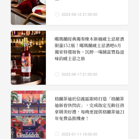
2023-09-12 21:00:00
噶瑪蘭經典獨奏橡木新桶威士忌原酒
限量152瓶！噶瑪蘭威士忌酒吧6月
獨家特選發售，沉醉一場饒富寶島滋
味的威士忌之旅
2023-06-17 21:00:00
格蘭菲迪於信義區限時打造「格蘭菲
迪新春快閃店」，完成指定互動任務
拿精美好禮，每晚更提供格蘭菲迪21
年免費品飲機會！
2023-01-11 16:00:00