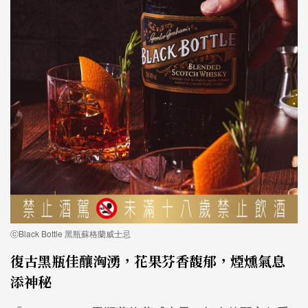
ⓒBlack Bottle 黑瓶蘇格蘭威士忌
復古黑瓶佳釀洶湧，花果芬香馥郁，煙燻氣息
添神秘