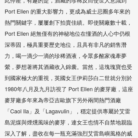
此停產，有趣的是，酒藏的珍稀反而使世人意識到
Port Ellen 的重大影響力，更成為威士忌圈多年來的
熱門關鍵字，屢屢創下拍賣佳績。即使關廠數十載，
Port Ellen 絕無僅有的神秘地位在懂酒的人心中仍根
深蒂固，極具重要歷史地位，且具有非凡的銷售潛
力，喝一滴少一滴的珍稀酒液，令眾多酩家魂牽夢
縈，夢想著將其酒藏收入錦囊。當然，這塊瑰寶也受
到國家極大的重視，英國女王伊莉莎白二世就分別於
1980年八月及九月訪視了 Port Ellen 的麥芽廠，這座
麥芽廠多年來為帝亞吉歐旗下另外兩間熱門酒廠
「Caol Ila」及「Lagavulin」，穩定提供專屬於艾雷
島泥煤與煙燻風味的麥芽，連女王也情不自禁地親臨
深入了解，盡收在每一瓶充滿強烈艾雷島嶼風格的威