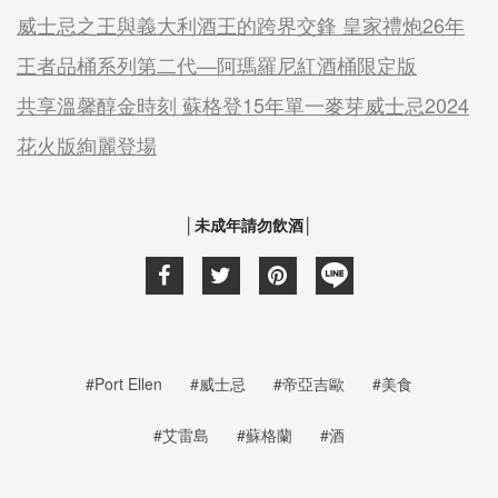
威士忌之王與義大利酒王的跨界交鋒 皇家禮炮26年
王者品桶系列第二代—阿瑪羅尼紅酒桶限定版
共享溫馨醇金時刻 蘇格登15年單一麥芽威士忌2024
花火版絢麗登場
│未成年請勿飲酒│
#Port Ellen
#威士忌
#帝亞吉歐
#美食
#艾雷島
#蘇格蘭
#酒