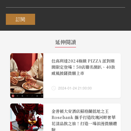
訂閱
延伸閱讀
仕高利達2024極餓 PIZZA 派對期
間限定登場！50店聯名開趴、40款
威風披薩微醺上市
2024-01-24 21:00:00
金普頓大安酒店蘇格蘭低地之王
Rosebank 攜手打造玫瑰河畔奢華
花漾品飲之旅！打造一場浪漫微醺體
驗