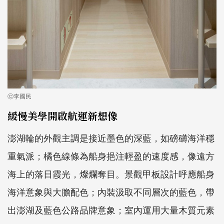
ⓒ李國民
緩慢美學開啟航運新想像
澎湖輪的外觀主調是接近墨色的深藍，如磅礴海洋穩
重氣派；橘色線條為船身挹注輕盈的速度感，像遠方
海上的落日霞光，燦爛奪目。景觀甲板設計呼應船身
海洋意象與大膽配色；內裝汲取不同層次的藍色，帶
出澎湖及藍色公路品牌意象；室內運用大量木質元素