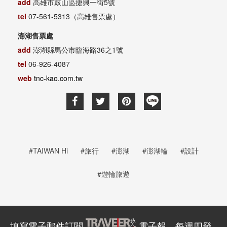
add
高雄市鼓山區捷興一街5號
tel
07-561-5313（高雄售票處）
澎湖售票處
add
澎湖縣馬公市臨海路36之1號
tel
06-926-4087
web
tnc-kao.com.tw
#TAIWAN Hi
#旅行
#澎湖
#澎湖輪
#設計
#遊輪旅遊
填寫電子郵件訂閱
電子報，每週四發