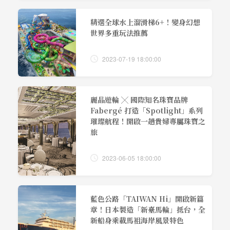
精選全球水上溜滑梯6+！變身幻想
世界多重玩法推薦
2023-07-19 18:00:00
麗晶遊輪 ╳ 國際知名珠寶品牌
Fabergé 打造「Spotlight」系列
璀璨航程！開啟一趟貴婦專屬珠寶之
旅
2023-06-05 18:00:00
藍色公路「TAIWAN Hi」開啟新篇
章！日本製造「新臺馬輪」抵台，全
新船身乘載馬祖海岸風景特色