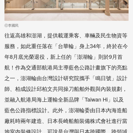
ⓒ李國民
往返高雄和澎湖，提供載運乘客、車輛及民生物資等
服務，如此重任落在「台華輪」身上34年，終於在今
年8月底光榮退役，新上任的「澎湖輪」則於9月首
航！作為交通部航港局主導藍色公路計畫旗下的亮點
之一，澎湖輪由台灣設計研究院攜手「鳴日號」設計
師、柏成設計邱柏文共同操刀船舶外觀與內裝規劃，
並融入航港局海上運輸全新品牌「Taiwan Hi」以及
藍色公路指標設計。此外，澎湖輪委由日本內海造船
廠耗時兩年建造、日本長崎船舶裝備株式會社進行當
地室內裝修設計，可說是台灣與日本跨國際、跨領域