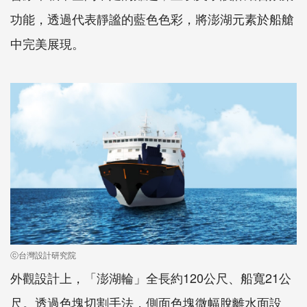
功能，透過代表靜謐的藍色色彩，將澎湖元素於船艙
中完美展現。
ⓒ台灣設計研究院
外觀設計上，「澎湖輪」全長約120公尺、船寬21公
尺。透過色塊切割手法，側面色塊微幅脫離水面設