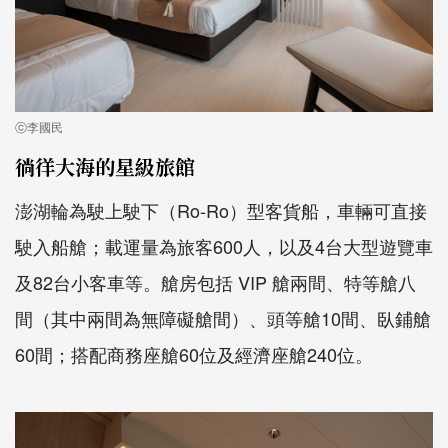
ⓒ李國民
徜徉大海的星級旅館
澎湖輪為駛上駛下（Ro-Ro）型客貨船，車輛可直接
駛入船艙；載運量為旅客600人，以及4台大型遊覽車
及82台小客車等。艙房包括 VIP 艙兩間、特等艙八
間（其中兩間為無障礙艙間）、頭等艙10間、臥鋪艙
60間；搭配商務座艙60位及經濟座艙240位。