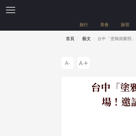
旅行
美食
旅宿
首頁
藝文
台中「塗鴉俱樂部」藝
台中「塗鴉
場！邀