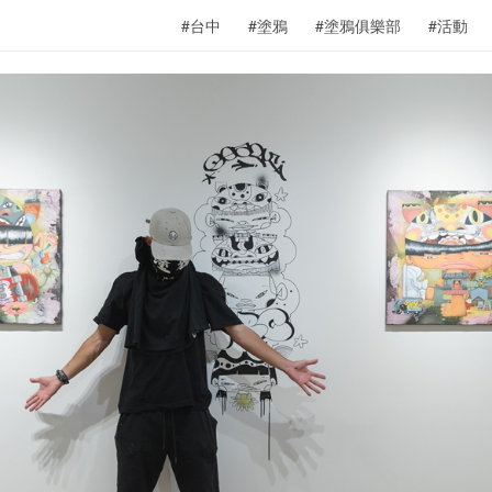
#台中
#塗鴉
#塗鴉俱樂部
#活動