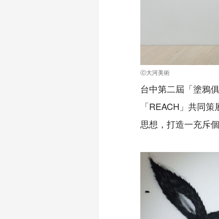
ⓒ大河美術
台中第二屆「塗鴉俱樂
「REACH」共同
思想，打造一充斥