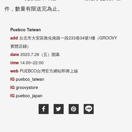
件，數量有限送完為止。
Puebco Taiwan
add
台北市大安區敦化南路一段
233
巷
34
號
1
樓（
GROOVY
實體店鋪）
date
2023.7.28
（五）開幕
time
14:00~22:00
web
PUEBCO
台灣官方網站即將上線
IG
puebco_taiwan
IG
groovystore
IG
puebco_japan