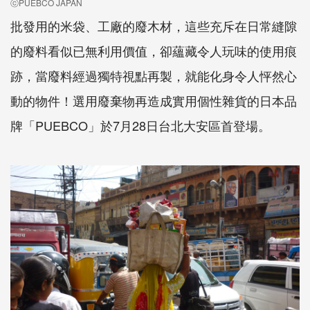
ⓒPUEBCO JAPAN
批發用的米袋、工廠的廢木材，這些充斥在日常縫隙
的廢料看似已無利用價值，卻蘊藏令人玩味的使用痕
跡，當廢料經過獨特視點再製，就能化身令人怦然心
動的物件！選用廢棄物再造成實用個性雜貨的日本品
牌「
PUEBCO
」於
7
月
28
日台北大安區首登場。