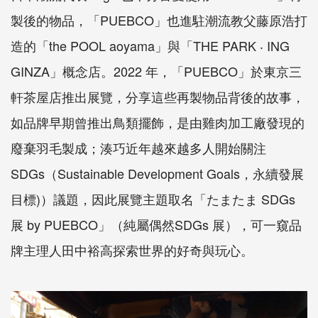
製後的物品，「PUEBCO」也進駐潮流教父藤原浩打
造的「the POOL aoyama」與「THE PARK ‧ ING
GINZA」概念店。2022 年，「PUEBCO」於東京三
軒茶屋店推出展覽，分享這些再製物品背後的故事，
如品牌早期曾推出鳥類擺飾，是由雞肉加工廠發現的
廢棄羽毛製成；湊巧近年越來越多人開始關注
SDGs（Sustainable Development Goals，永續發展
目標)）議題，因此展覽主題取名「たまたま SDGs
展 by PUEBCO」（純屬偶然SDGs 展），可一窺品
牌主理人田中裕高探索世界的好奇與玩心。