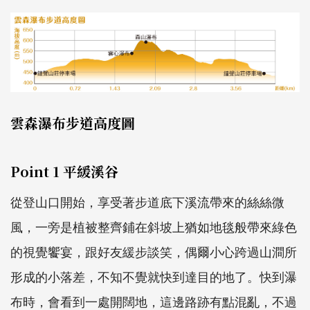
雲森瀑布步道高度圖
Point 1 平緩溪谷
從登山口開始，享受著步道底下溪流帶來的絲絲微
風，一旁是植被整齊鋪在斜坡上猶如地毯般帶來綠色
的視覺饗宴，跟好友緩步談笑，偶爾小心跨過山澗所
形成的小落差，不知不覺就快到達目的地了。快到瀑
布時，會看到一處開闊地，這邊路跡有點混亂，不過