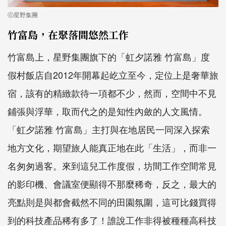
ⓒ星野集團
竹富島，在聚落間悠然工作
竹富島上，星野集團旗下的「虹夕諾雅 竹富島」度
假村飯店自2012年開幕起屹立至今，定位上是奢華旅
宿，該有的精緻款待一項都不少，然而，空間中不見
鋪張與浮華，取而代之的是知性內斂的人文風情。
「虹夕諾雅 竹富島」主打與在地居民一同深入探索
地方文化，期望旅人能真正地在此「生活」，而非一
名匆匆過客。來到這兒工作度假，坊間工作空間常見
的影印機、會議室便顯得不那麼稀奇，反之，最大的
亮點則是與都會截然不同的田園氛圍，這可比錢買得
到的科技產品稀有多了！誰說工作非得被種種高科技