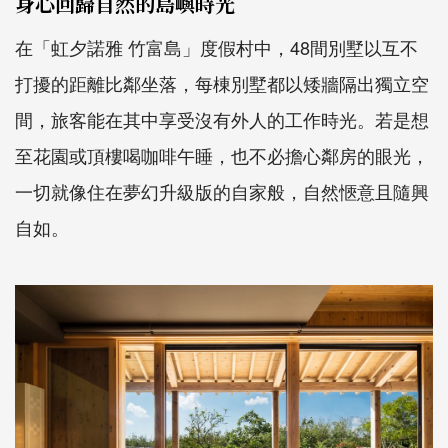
身心回歸自然的島嶼時光
在「虹夕諾雅 竹富島」度假村中，48間別墅以互不
打擾的距離比鄰坐落，每棟別墅都以矮牆隔出獨立空
間，旅客能在其中享受沒有外人的工作時光。若是想
至花園或頂樓喝咖啡午睡，也不必擔心鄰房的眼光，
一切就像住在夢幻升級版的自家般，自然愜意且隨興
自如。