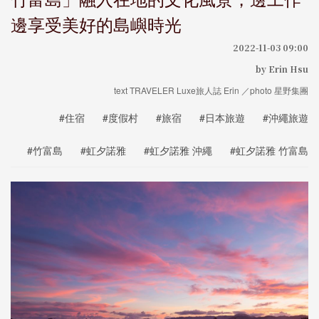
邊享受美好的島嶼時光
2022-11-03 09:00
by Erin Hsu
text TRAVELER Luxe旅人誌 Erin ／photo 星野集團
#住宿
#度假村
#旅宿
#日本旅遊
#沖繩旅遊
#竹富島
#虹夕諾雅
#虹夕諾雅 沖繩
#虹夕諾雅 竹富島