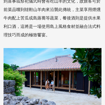
到喜事或祭祀儀式時會有吃山羊的文化，故旅客可於
前菜品嚐到韃靼山羊肉來沿襲此傳統，主菜享用煙燻
牛肉配上苦瓜或島蕗蕎等蔬菜，餐後酒則是提供水果
利口酒，這將是一場使用島上風格食材並融合法式料
理技巧而成的極致饗宴。