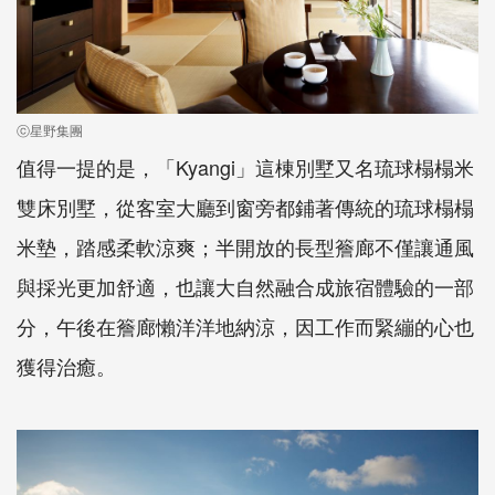
ⓒ星野集團
值得一提的是，「Kyangi」這棟別墅又名琉球榻榻米
雙床別墅，從客室大廳到窗旁都鋪著傳統的琉球榻榻
米墊，踏感柔軟涼爽；半開放的長型簷廊不僅讓通風
與採光更加舒適，也讓大自然融合成旅宿體驗的一部
分，午後在簷廊懶洋洋地納涼，因工作而緊繃的心也
獲得治癒。