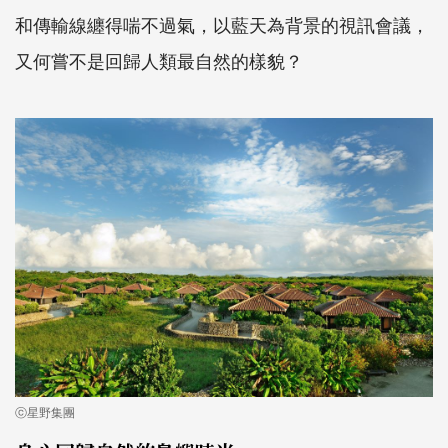
和傳輸線纏得喘不過氣，以藍天為背景的視訊會議，
又何嘗不是回歸人類最自然的樣貌？
ⓒ星野集團