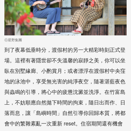
ⓒ星野集團
到了夜幕低垂時分，渡假村的另一大精彩時刻正式登
場。這裡有著隱世卻不失溫馨的寂靜之美，你可以坐
臥在別墅緣廊、小酌賞月；或者漂浮在渡假村中央窪
地的泳池中，享受無光害的純淨夜空，隨著湛藍夜色
與蟲鳴的引導，將心中的疲憊沈澱並洗淨。在竹富島
上，不妨順應自然拋下時間的拘束，隨日出而作、日
落而息，讓「島嶼時間」自然引導你回歸本質，將都
會中的繁雜紊亂一次重新 reset。住宿期間還有機會