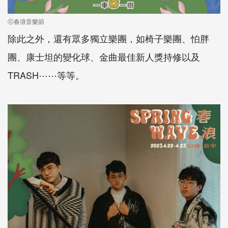
ⓒ春浪音樂節
除此之外，還有眾多獨立樂團，如椅子樂團、怕胖
團、康士坦的變化球、金曲最佳新人獎持修以及
TRASH⋯⋯等等。