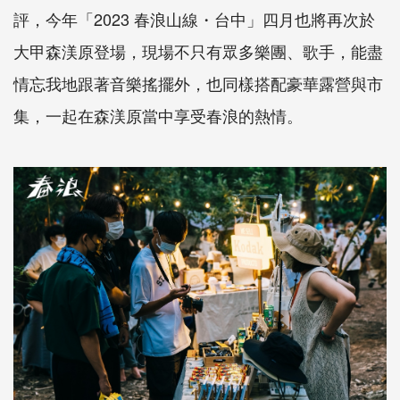
評，今年「2023 春浪山線・台中」四月也將再次於
大甲森渼原登場，現場不只有眾多樂團、歌手，能盡
情忘我地跟著音樂搖擺外，也同樣搭配豪華露營與市
集，一起在森渼原當中享受春浪的熱情。