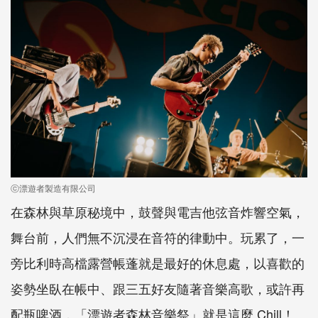
ⓒ漂遊者製造有限公司
在森林與草原秘境中，鼓聲與電吉他弦音炸響空氣，
舞台前，人們無不沉浸在音符的律動中。玩累了，一
旁比利時高檔露營帳蓬就是最好的休息處，以喜歡的
姿勢坐臥在帳中、跟三五好友隨著音樂高歌，或許再
配瓶啤酒，「漂遊者森林音樂祭」就是這麼 Chill！