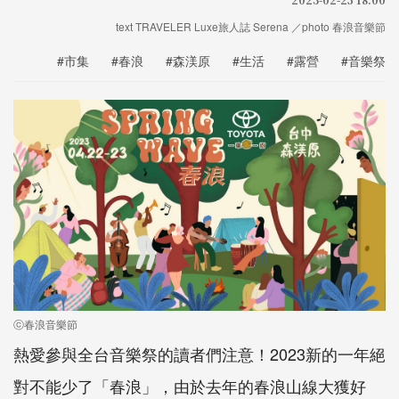
text TRAVELER Luxe旅人誌 Serena ／photo 春浪音樂節
#市集
#春浪
#森渼原
#生活
#露營
#音樂祭
ⓒ春浪音樂節
熱愛參與全台音樂祭的讀者們注意！2023新的一年絕
對不能少了「春浪」，由於去年的春浪山線大獲好