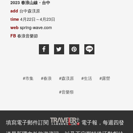
2023 春浪山線・台中
add
台中森渼原
time
4月22日～4月23日
web
spring-wave.com
FB
春浪音樂節
#市集
#春浪
#森渼原
#生活
#露營
#音樂祭
填寫電子郵件訂閱
電子報，每週四發