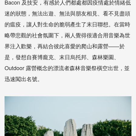
Bacon 及技安，有感於人們都處都因疫情處於情緒低
迷的狀態，無法出遊、無法與朋友相見、看不見盡頭
的瘟疫，讓人對生命的脆弱產生了末日聯想。在當時
略帶悲觀的社會氛圍下，兩人覺得很適合用音樂為世
界注入歡樂，再結合彼此喜愛的爬山和露營——於
是，發想自賽博龐克、末日烏托邦、森林樂園、
Outdoor 露營概念的漂流者森林音樂祭橫空出世，並
迅速闖出名號。