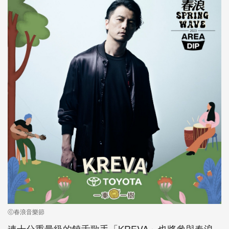
ⓒ春浪音樂節
連十分重量級的饒舌歌手「KREVA」也將參與春浪