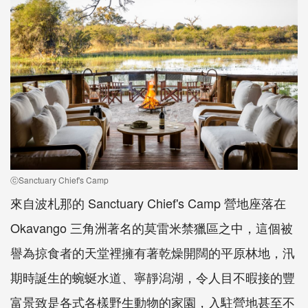
ⓒSanctuary Chief's Camp
來自波札那的 Sanctuary Chief's Camp 營地座落在
Okavango 三角洲著名的莫雷米禁獵區之中，這個被
譽為掠食者的天堂裡擁有著乾燥開闊的平原林地，汛
期時誕生的蜿蜒水道、寧靜潟湖，令人目不暇接的豐
富景致是各式各樣野生動物的家園，入駐營地甚至不