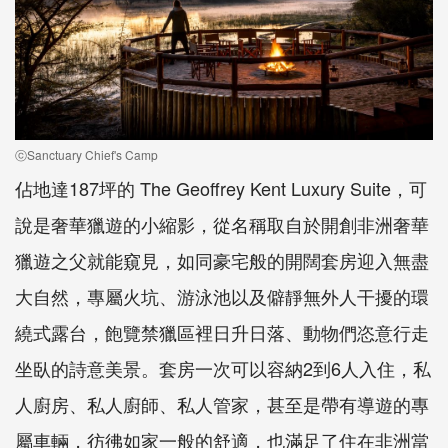
ⓒSanctuary Chief's Camp
佔地達187坪的 The Geoffrey Kent Luxury Suite，可
說是奢華獵遊的小縮影，從名稱取自於開創非洲奢華
獵遊之父就能窺見，如同豪宅般的開闊套房迎入無盡
大自然，專屬火坑、游泳池以及僻靜無外人干擾的環
繞式露台，飽覽禁獵區裡日升日落、動物們恣意行走
坐臥的詩意美景。套房一次可以容納2到6人入住，私
人廚房、私人廚師、私人管家，甚至是帶有導遊的專
屬車輛，彷彿如家一般的舒適，也滿足了住在非洲當