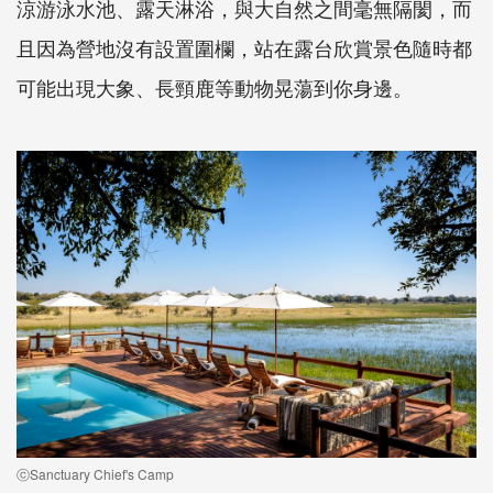
涼游泳水池、露天淋浴，與大自然之間毫無隔閡，而
且因為營地沒有設置圍欄，站在露台欣賞景色隨時都
可能出現大象、長頸鹿等動物晃蕩到你身邊。
ⓒSanctuary Chief's Camp