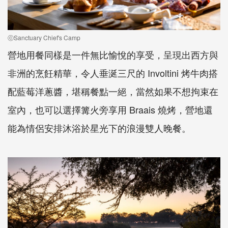
ⓒSanctuary Chief's Camp
營地用餐同樣是一件無比愉悅的享受，呈現出西方與
非洲的烹飪精華，令人垂涎三尺的 Involtini 烤牛肉搭
配藍莓洋蔥醬，堪稱餐點一絕，當然如果不想拘束在
室內，也可以選擇篝火旁享用 Braais 燒烤，營地還
能為情侶安排沐浴於星光下的浪漫雙人晚餐。