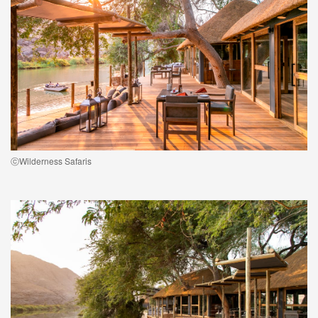
ⓒWilderness Safaris