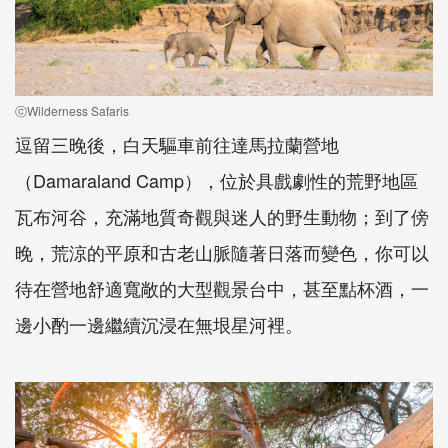
ⓒWilderness Safaris
逗留三晚後，白天驅車前往達馬拉蘭營地
（Damaraland Camp），位於具戲劇性的荒野地區
瓦布河谷，充滿地質奇觀與迷人的野生動物；到了傍
晚，荒涼的平原和古老山脈隨著日落而變色，你可以
待在營地舒適寬敞的大型觀景台中，甚至點杯酒，一
邊小酌一邊繼續沉浸在無垠星河裡。