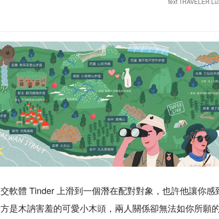
text TRAVELER Lu
交軟體 Tinder 上滑到一個潛在配對對象，也許他讓你
方是木訥害羞的可愛小木頭，兩人關係卻無法如你所願的順