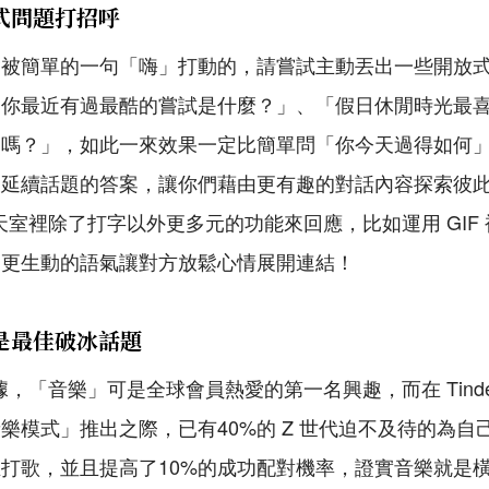
放式問題打招呼
會被簡單的一句「嗨」打動的，請嘗試主動丟出一些開放
「你最近有過最酷的嘗試是什麼？」、「假日休閒時光最
劇嗎？」，如此一來效果一定比簡單問「你今天過得如何
易延續話題的答案，讓你們藉由更有趣的對話內容探索彼
r 聊天室裡除了打字以外更多元的功能來回應，比如運用 GI
用更生動的語氣讓對方放鬆心情展開連結！
實是最佳破冰話題
部數據，「音樂」可是全球會員熱愛的第一名興趣，而在 Tinder
樂模式」推出之際，已有40%的 Z 世代迫不及待的為自
打歌，並且提高了10%的成功配對機率，證實音樂就是