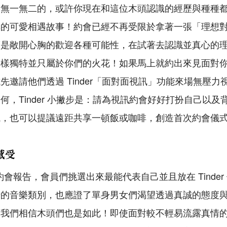
是無一無二的，或許你現在和這位木頭認識的經歷與種種
享的可愛相遇故事！約會已經不再受限於拿著一張「理想
而是敞開心胸的歡迎各種可能性，在試著去認識並真心的
麼樣獨特並只屬於你們的火花！如果馬上就約出來見面對
先邀請他們透過 Tinder「面對面視訊」功能來場無壓
何，Tinder 小撇步是：請為視訊約會好好打扮自己以
誠，也可以提議遠距共享一頓飯或咖啡，創造首次約會儀
感受
未來式約會報告，會員們挑選出來最能代表自己並且放在 Tinde
緒的音樂類別，也應證了單身男女們渴望透過真誠的態度
而我們相信木頭們也是如此！即使面對較不輕易流露真情