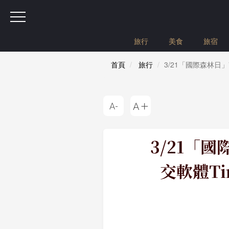
旅行
美食
旅宿
首頁
旅行
3/21「國際森林日
3/21「
交軟體T