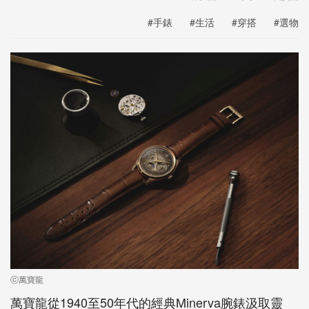
#手錶
#生活
#穿搭
#選物
ⓒ萬寶龍
萬寶龍從1940至50年代的經典Minerva腕錶汲取靈