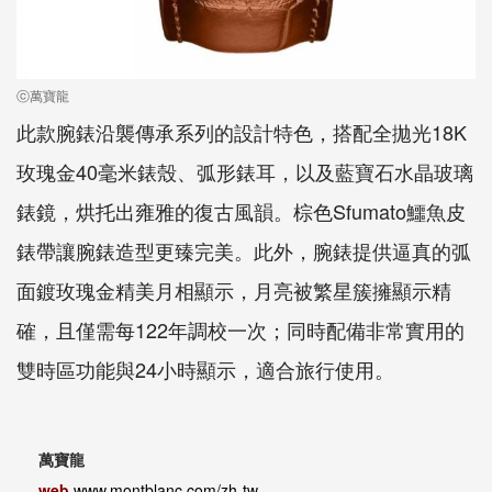
ⓒ萬寶龍
此款腕錶沿襲傳承系列的設計特色，搭配全拋光18K
玫瑰金40毫米錶殼、弧形錶耳，以及藍寶石水晶玻璃
錶鏡，烘托出雍雅的復古風韻。棕色Sfumato鱷魚皮
錶帶讓腕錶造型更臻完美。此外，腕錶提供逼真的弧
面鍍玫瑰金精美月相顯示，月亮被繁星簇擁顯示精
確，且僅需每122年調校一次；同時配備非常實用的
雙時區功能與24小時顯示，適合旅行使用。
萬寶龍
web
www.montblanc.com/zh-tw