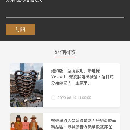
訂閱
延伸閱讀
紐約版「全面啟動」新地標
Vessel！螺旋狀階梯城堡，落日時
分宛如巨大「金蘋果」
2020-06-19 14:00:00
暢遊紐約大學週邊景點！紐約最時尚
精品區、最具影響力戲劇殿堂都在