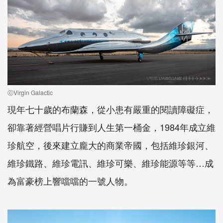
ⓒVirgin Galactic
現年七十歲的布蘭森，從小患有嚴重的閱讀障礙症，
卻靠著經營唱片行賺到人生第一桶金，1984年成立維
珍航空，後來建立龐大的商業帝國，包括維珍銀河、
維珍鐵路、維珍電訊、維珍可樂、維珍能源等等…成
為富豪榜上響噹噹的一號人物。