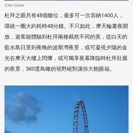
ⓒAin Dubai
杜拜之眼共有48個艙位，最多可一次容納1400人，
環繞一圈大約耗時48分鐘。不只如此，摩天輪晝夜開
放，遊客能體驗到杜拜兩種截然不同的美，從白天的
藍水島日景到夜晚的波斯灣夜景，或可凝視夕陽的金
光在摩天大樓上閃爍，或可獨享夜幕降臨時杜拜壯麗
的夜景，360度鳥瞰的視野絕對讓你大飽眼福。