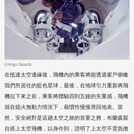
ⓒVirgin Galactic
在抵達太空邊緣後，飛機內的乘客將能透過窗戶俯瞰
我們所居住的藍色星球，最後，在地球引力重新將飛
機拉下來之前，乘客將體驗四到五鐘的失重感，飛機
就在熄火無動力情況下，藉慣性慢慢滑回地表。當
然，安全絕對是這趟太空之旅的首要之務，布蘭森親
自搭上太空飛機，以身作則，證明了上太空不需負擔