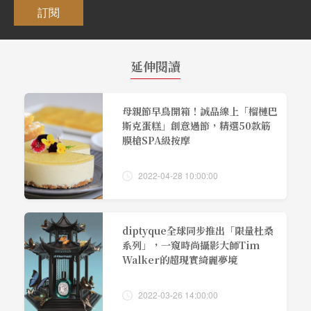
訂閱
延伸閱讀
母親節早鳥開箱！誠品線上「榴槤巴
斯克蛋糕」創意過節，精選50款筋
膜槍SPA級按摩
2022-04-28 10:00:00
diptyque全球同步推出「限量杜桑
系列」，一窺時尚攝影大師Tim
Walker的超現實綺麗夢境
2022-03-26 14:00:00