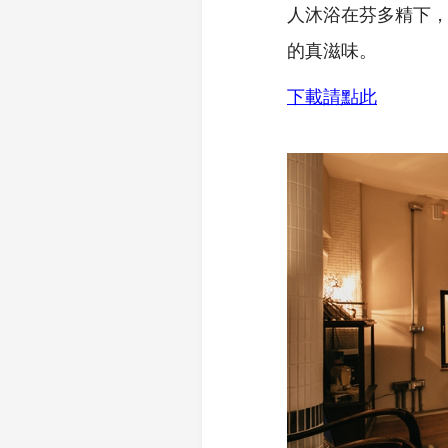
人沐浴在芬多精下
的真滋味。
下載請點此