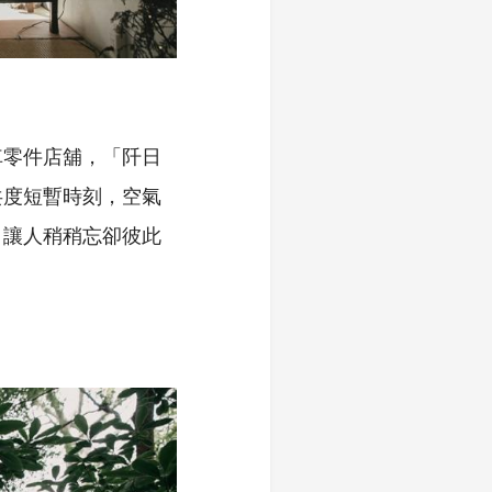
車零件店舖，「阡日
共度短暫時刻，空氣
，讓人稍稍忘卻彼此