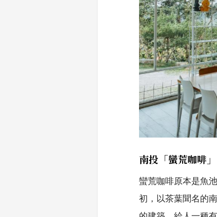
南投「蠻荒咖啡」
蠻荒咖啡原本是魚池
初，以茶葉聞名的
的建築，給人一種