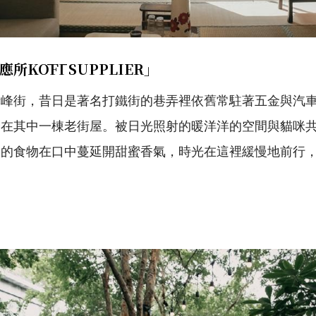
KŌFĪ SUPPLIER」
赤峰街，昔日是著名打鐵街的巷弄裡依舊常駐著五金與汽
身在其中一棟老街屋。被日光照射的暖洋洋的空間與貓咪
味的食物在口中蔓延開甜蜜香氣，時光在這裡緩慢地前行