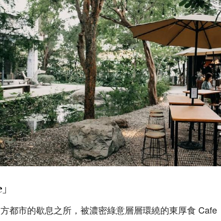
e」
方都市的歇息之所，被濃密綠意層層環繞的東厚食 Caf