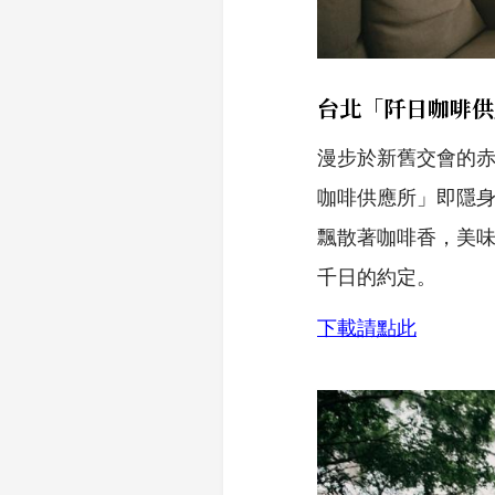
台北「阡日咖啡供應所
漫步於新舊交會的
咖啡供應所」即隱
飄散著咖啡香，美
千日的約定。
下載請點此