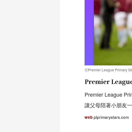
ⓒPremier League Primary 
Premier League
Premier Leag
讓父母陪著小朋友
web
plprimarystars.com