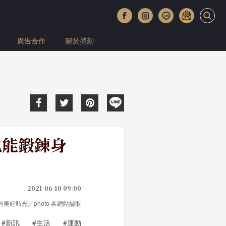
廣告合作
關於墨刻
也能鍛鍊身
2021-06-10 09:00
大人的美好時光／photo 各網站擷取
#新訊
#生活
#運動