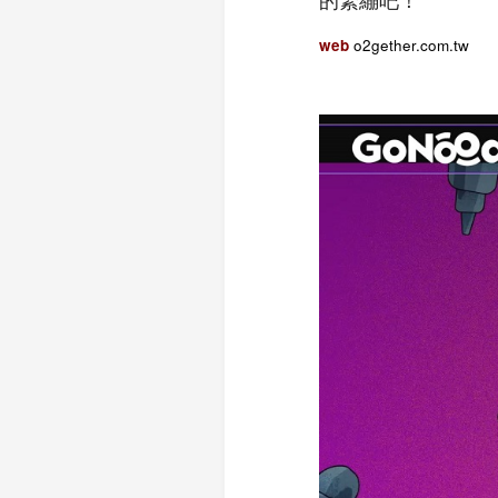
web
o2gether.com.tw