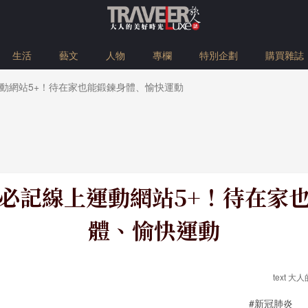
生活
藝文
人物
專欄
特別企劃
購買雜誌
動網站5+！待在家也能鍛鍊身體、愉快運動
必記線上運動網站5+！待在家
體、愉快運動
text 
#新冠肺炎