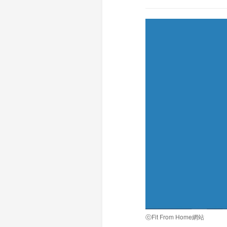
ⓒFit From Home網站