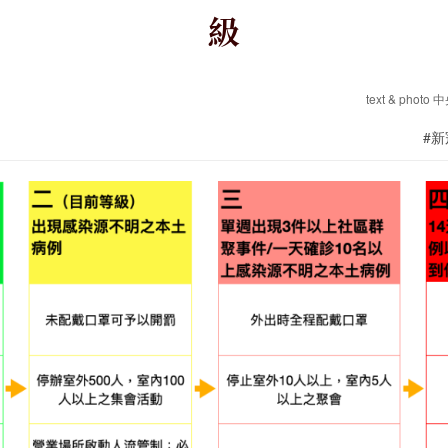
級
text & ph
#