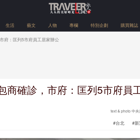
生活
藝文
人物
專欄
特別企劃
購買雜誌
市府：匡列5市府員工居家辦公
包商確診，市府：匡列5市府員
text & phot
#台北
#