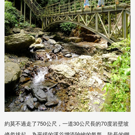
約莫不過走了750公尺，一道30公尺長的70度岩壁坡
倏忽拔起，為平緩的溪谷增添險峻的氣氛。陡長的鋼