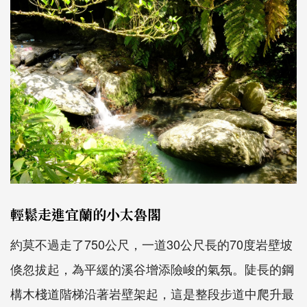
輕鬆走進宜蘭的小太魯閣
約莫不過走了750公尺，一道30公尺長的70度岩壁坡
倏忽拔起，為平緩的溪谷增添險峻的氣氛。陡長的鋼
構木棧道階梯沿著岩壁架起，這是整段步道中爬升最