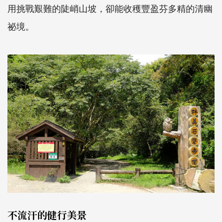
用挑戰艱難的陡峭山坡，卻能收穫豐盈芬多精的清幽
祕境。
不流汗的健行美景