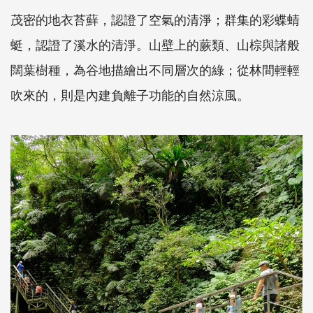
茂密的地衣苔蘚，認證了空氣的清淨；群集的彩蝶蜻
蜓，認證了溪水的清淨。山壁上的蕨類、山棕與諸般
闊葉樹種，為谷地描繪出不同層次的綠；從林間輕輕
吹來的，則是內建負離子功能的自然涼風。