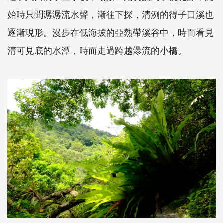
始時只聞潺潺流水聲，漸往下探，清洌的得子口溪也
逐漸現形。漫步在低海拔的亞熱帶溪谷中，時而看見
清可見底的水潭，時而走過跨越瀑流的小橋。