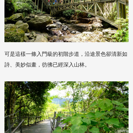
可是這樣一條入門級的初階步道，沿途景色卻清新如
詩、美妙似畫，彷彿已經深入山林。