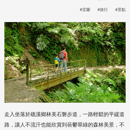
#宜蘭
#旅行
#景點
走入坐落於礁溪鄉林美石磐步道，一路輕鬆的平緩道
路，讓人不流汗也能欣賞到蓊鬱翠綠的森林美景，不