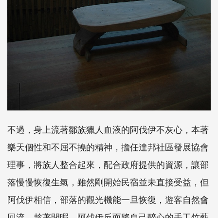
不過，身上流著鄒族獵人血液的阿伐伊不灰心，本著
樂天個性和不屈不撓的精神，擔任達邦社區發展協會
理事，將族人整合起來，配合政府提供的資源，讓部
落慢慢恢復生氣，雖然剛開始民宿並未直接受益，但
阿伐伊相信，部落的觀光機能一旦恢復，遊客自然會
回流，趁著閒暇，阿伐伊反而將自己醉心的手工竹藝