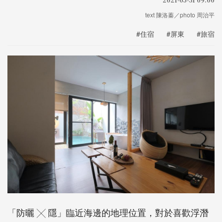
text 陳洛蓁／photo 周治平
#住宿
#屏東
#旅宿
「防曬 ╳ 隱」臨近海邊的地理位置，對於喜歡浮潛