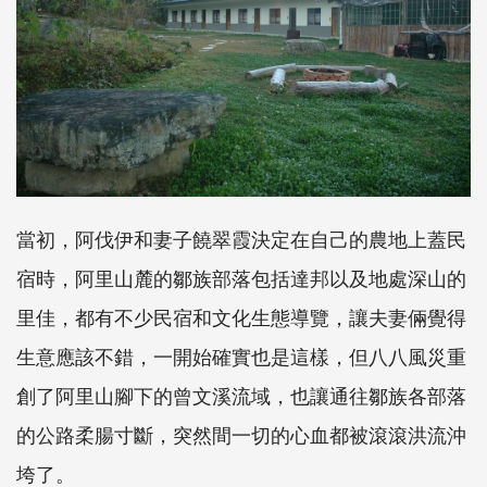
當初，阿伐伊和妻子饒翠霞決定在自己的農地上蓋民
宿時，阿里山麓的鄒族部落包括達邦以及地處深山的
里佳，都有不少民宿和文化生態導覽，讓夫妻倆覺得
生意應該不錯，一開始確實也是這樣，但八八風災重
創了阿里山腳下的曾文溪流域，也讓通往鄒族各部落
的公路柔腸寸斷，突然間一切的心血都被滾滾洪流沖
垮了。