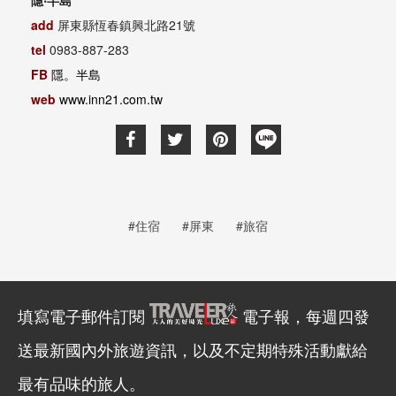
隱‧半島
add
屏東縣恆春鎮興北路21號
tel
0983-887-283
FB
隱。半島
web
www.inn21.com.tw
#住宿
#屏東
#旅宿
填寫電子郵件訂閱
電子報，每週四發
送最新國內外旅遊資訊，以及不定期特殊活動獻給
最有品味的旅人。