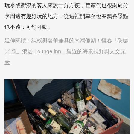
玩水或衝浪的客人來說十分方便，管家們也很樂於分
享周邊有趣好玩的地方，從這裡開車至恆春鎮各景點
也不遠，可靜可動。
延伸閱讀：純樸與奢華兼具的南灣假期！恆春「防曬
╳ 隱。浪居 Lounge inn」親近的海景視野與人文元
素