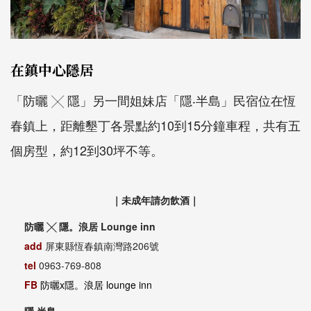
在鎮中心隱居
「防曬 ╳ 隱」另一間姐妹店「隱‧半島」民宿位在恆
春鎮上，距離墾丁各景點約10到15分鐘車程，共有五
個房型，約12到30坪不等。
｜未成年請勿飲酒｜
防曬 ╳ 隱。浪居 Lounge inn
add
屏東縣恆春鎮南灣路206號
tel
0963-769-808
FB
防曬x隱。浪居 lounge inn