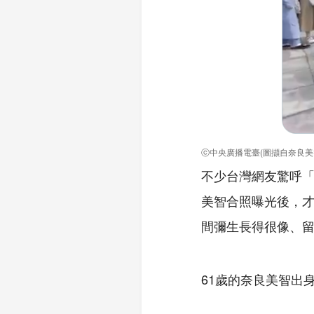
ⓒ中央廣播電臺(圖擷自奈良美
不少台灣網友驚呼
美智合照曝光後，才
間彌生長得很像、
61歲的奈良美智出