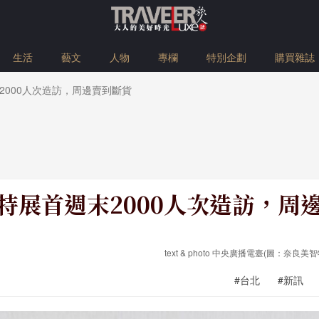
生活
藝文
人物
專欄
特別企劃
購買雜誌
2000人次造訪，周邊賣到斷貨
特展首週末2000人次造訪，周
text & photo 中央廣播電臺(圖：奈
#台北
#新訊