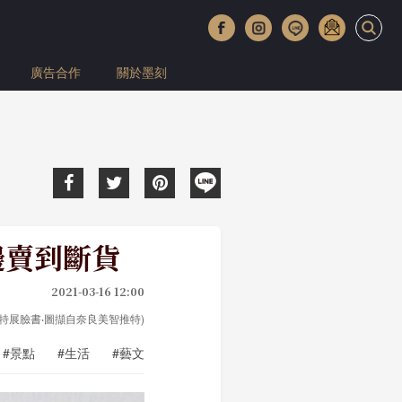
廣告合作
關於墨刻
邊賣到斷貨
2021-03-16 12:00
良美智特展臉書‧圖擷自奈良美智推特)
#景點
#生活
#藝文