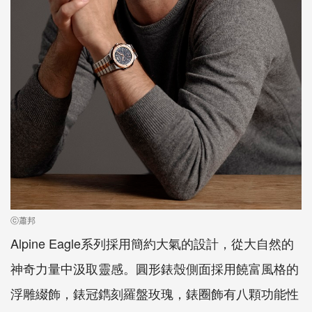
ⓒ蕭邦
Alpine Eagle系列採用簡約大氣的設計，從大自然的
神奇力量中汲取靈感。圓形錶殼側面採用饒富風格的
浮雕綴飾，錶冠鐫刻羅盤玫瑰，錶圈飾有八顆功能性