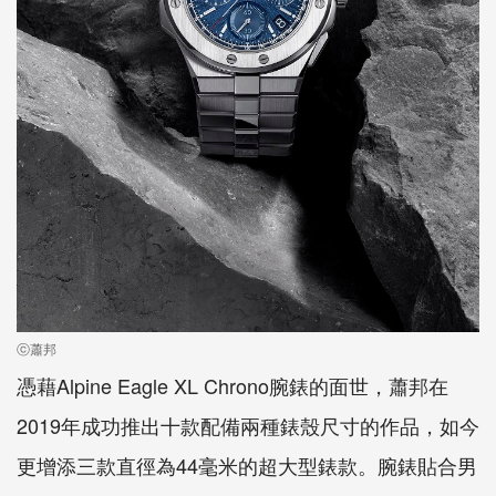
ⓒ蕭邦
憑藉Alpine Eagle XL Chrono腕錶的面世，蕭邦在
2019年成功推出十款配備兩種錶殼尺寸的作品，如今
更增添三款直徑為44毫米的超大型錶款。腕錶貼合男