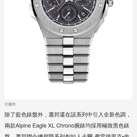
ⓒ蕭邦
除了藍色錶盤外，蕭邦還在該系列中引入全新色調，
兩款Alpine Eagle XL Chrono腕錶均採用極致黑色錶
盤。蕭邦聯合總裁暨系列創始人卡爾-弗雷德里克•舍