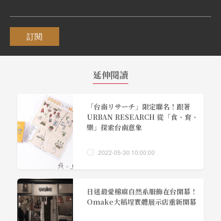
訂閱
延伸閱讀
「台南リサーチ」限定聯名！跟著
URBAN RESEARCH 從「食、育、
樂」探索台南意象
2022-05-30 10:00:00
日迷最愛棉麻自然系服飾在台開幕！
Omake大稻埕實體展示店重新開幕