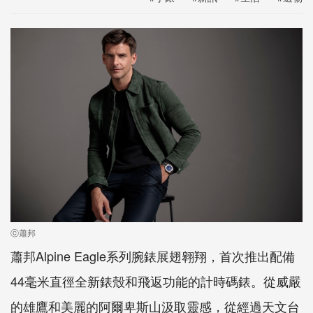
ⓒ蕭邦
蕭邦Alpine Eagle系列腕錶展翅翱翔，首次推出配備
44毫米直徑全新錶殼和飛返功能的計時碼錶。從威嚴
的雄鷹和美麗的阿爾卑斯山汲取靈感，從經過天文台