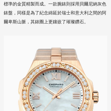
標準的金質精製而成。一款腕錶則採用貝爾尼納灰色
錶盤，同樣是為了紀念綿延於瑞士和意大利之間的阿
爾卑斯山脈，其錶圈上更鑲嵌了璀璨鑽石。