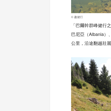
© 趣健行
「巴爾幹群峰健行
巴尼亞（
Albania
）
公里，沿途翻越壯