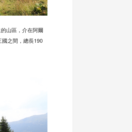
遠的山區，介在阿爾
三國之間，總長
190