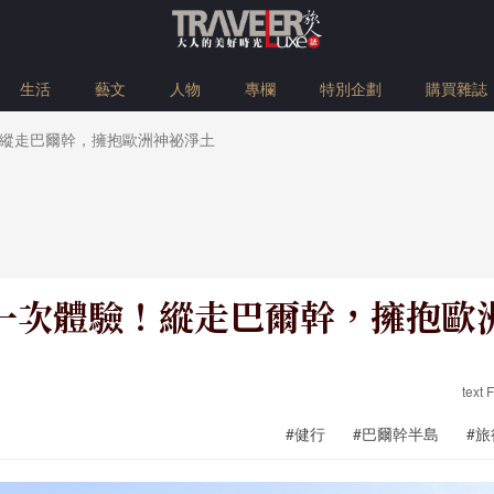
生活
藝文
人物
專欄
特別企劃
購買雜誌
縱走巴爾幹，擁抱歐洲神祕淨土
一次體驗！縱走巴爾幹，擁抱歐
text
#健行
#巴爾幹半島
#旅