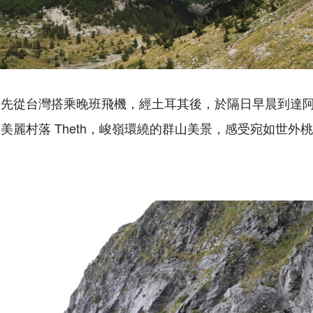
」先從台灣搭乘晚班飛機，經土耳其後，於隔日早晨到達
的美麗村落
Theth
，峻嶺環繞的群山美景，感受宛如世外桃