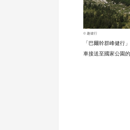
© 趣健行
「巴爾幹群峰健行
車接送至國家公園