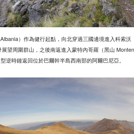
（
Albania
）作為健行起點，向北穿過三國邊境進入科索沃
脊展望周圍群山，之後南返進入蒙特內哥羅（黑山
Monten
O
型逆時鐘返回位於巴爾幹半島西南部的阿爾巴尼亞。