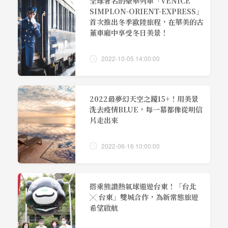
全球著名的豪華列車「VENICE
SIMPLON-ORIENT-EXPRESS」
首次推出冬季歐陸旅程，在華美的古
董車廂中享受冬日美景！
2022-10-05 14:00:00
2022最夢幻天空之鏡15+！用美景
洗去疫情BLUE，每一幕都像從明信
片走出來
2022-06-16 10:00:00
搭乘熊讚熱氣球遨遊台東！「台北
╳ 台東」雙城合作，為新常態旅遊
希望啟航