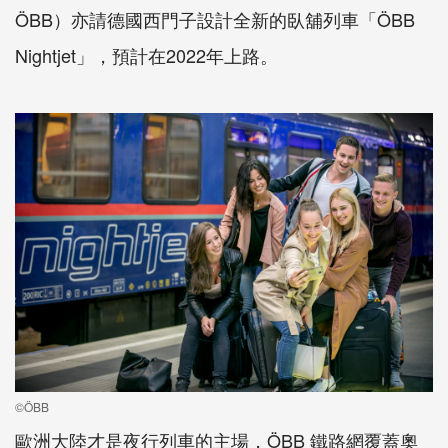
ÖBB）亦請德國西門子設計全新的臥舖列車「ÖBB
Nightjet」，預計在2022年上路。
©ÖBB
歐洲大陸才是夜行列車的主場，ÖBB 鐵路網覆蓋奧