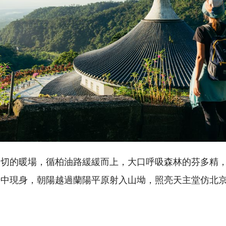
切的暖場，循柏油路緩緩而上，大口呼吸森林的芬多精，
光中現身，朝陽越過蘭陽平原射入山坳，照亮天主堂仿北