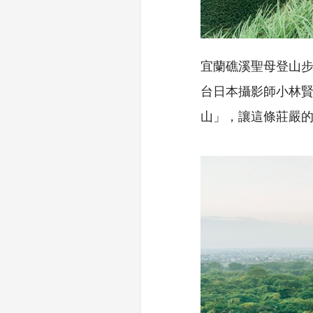
宜蘭礁溪聖母登山
台日本攝影師小林
山」，讓這條莊嚴