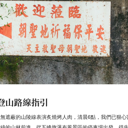
登山路線指引
無遮蔽的山陵線表演炙燒烤人肉，清晨6點，我們已狠心
綠的山林前進。從五峰旗瀑布風景區的停車場出發，得先