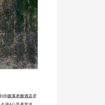
割捨
礁溪老爺酒店
柔
走過4公里產業道