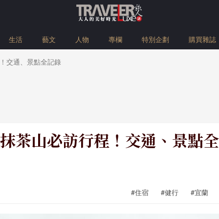
生活
藝文
人物
專欄
特別企劃
購買雜誌
！交通、景點全記錄
抹茶山必訪行程！交通、景點全
#住宿
#健行
#宜蘭