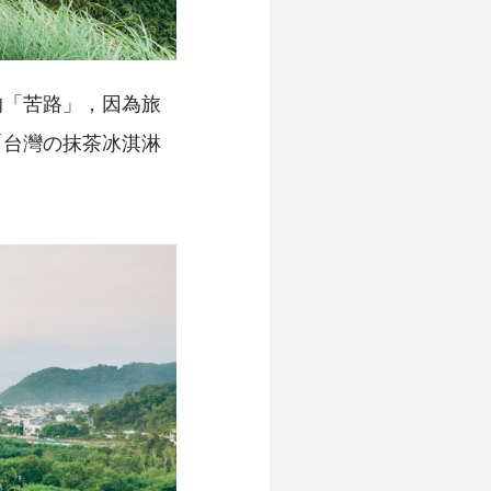
的「苦路」，因為旅
「台灣の抹茶冰淇淋