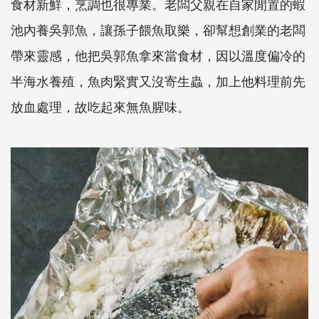
食材新鮮，烹調也很專業。老闆父親在自家閒置的蝦
池內養吳郭魚，讓孫子餵魚取樂，卻幫想創業的老闆
帶來靈感，他把吳郭魚拿來當食材，因以溫度偏冷的
半海水養殖，魚肉緊實又沒寄生蟲，加上他料理前先
放血處理，故吃起來無魚腥味。