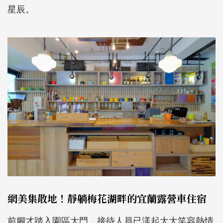
星辰。
網美集散地！靜躺梅花湖畔的宜蘭露營車住宿
前腳才踏入園區大門，接待人員已漾起大大笑容熱情