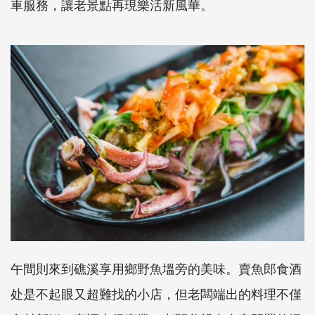
車服務，讓老景點再現樂活新風華。
午間則來到礁溪享用鄉野魚塭旁的美味。賣魚郎食酒
处是不起眼又超難找的小店，但老闆端出的料理不僅