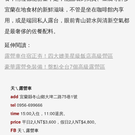
宜蘭在地食材的新鮮滋味，不管是坐在咖啡館內享
用，或是端回私人露台，眼前青山碧水與清新空氣都
是最奢侈的佐餐配料。
延伸閱讀：
露營車住宿正夯！四大媲美星級飯店高級營區
豪華露營免裝備！盤點全台7個高級露營區
天ㄟ露營車
add
宜蘭縣冬山鄉大埤二路75巷1號
tel
0956-699666
time
15:00入住，11:00退房。
price
平日2人NT$3,600，假日2人NT$4,800。
FB
天ㄟ露營車