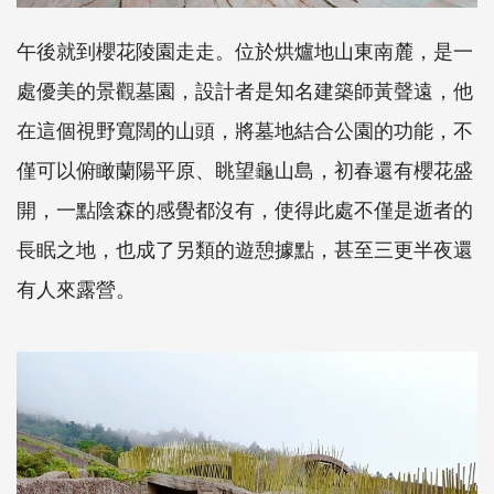
午後就到櫻花陵園走走。位於烘爐地山東南麓，是一
處優美的景觀墓園，設計者是知名建築師黃聲遠，他
在這個視野寬闊的山頭，將墓地結合公園的功能，不
僅可以俯瞰蘭陽平原、眺望龜山島，初春還有櫻花盛
開，一點陰森的感覺都沒有，使得此處不僅是逝者的
長眠之地，也成了另類的遊憩據點，甚至三更半夜還
有人來露營。