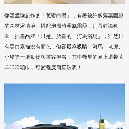
像溫孟瑜創作的「蔥鬱白湯」，有著被許多落葉圍繞
的森林浴情境，搭配泡湯時霧氣靄靄，別具靜謐氛
圍；插畫品牌「只是」所畫的「河馬浴場」，雖然只
有黑白素描沒有顏色，但卻最為吸睛，河馬、老虎、
小豬等一堆動物與遊客混浴，其中幾隻的頭上還帶著
羊咩咩頭巾，可愛程度簡直破表！