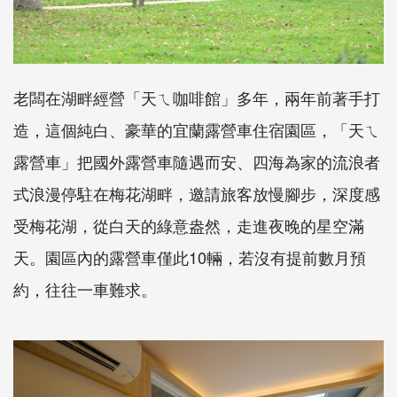
老闆在湖畔經營「天ㄟ咖啡館」多年，兩年前著手打
造，這個純白、豪華的宜蘭露營車住宿園區，「天ㄟ
露營車」把國外露營車隨遇而安、四海為家的流浪者
式浪漫停駐在梅花湖畔，邀請旅客放慢腳步，深度感
受梅花湖，從白天的綠意盎然，走進夜晚的星空滿
天。園區內的露營車僅此10輛，若沒有提前數月預
約，往往一車難求。