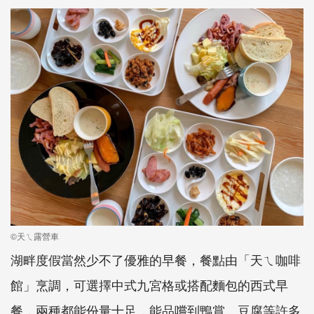
©天ㄟ露營車
湖畔度假當然少不了優雅的早餐，餐點由「天ㄟ咖啡
館」烹調，可選擇中式九宮格或搭配麵包的西式早
餐，兩種都能份量十足，能品嚐到鴨賞、豆腐等許多