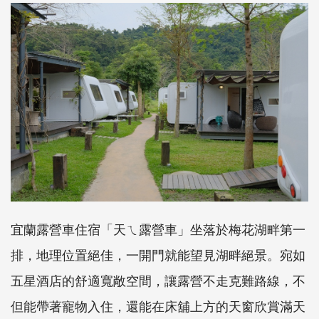
宜蘭露營車住宿「天ㄟ露營車」坐落於梅花湖畔第一
排，地理位置絕佳，一開門就能望見湖畔絕景。宛如
五星酒店的舒適寬敞空間，讓露營不走克難路線，不
但能帶著寵物入住，還能在床舖上方的天窗欣賞滿天