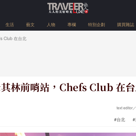
生活
藝文
人物
專欄
特別企劃
購買雜誌
 Club 在台北
其林前哨站，Chefs Club 在
text editor
#台北