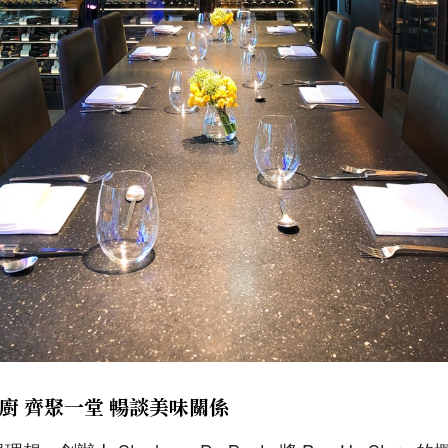
廚 齊聚一堂 暢談美味關係