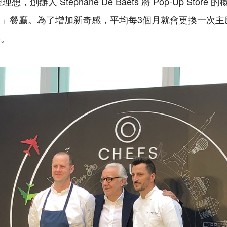
現理想，創辦人
Stephane De Baets
將
Pop-Up Store
的
閃」餐廳。為了增加新奇感，平均每
3
個月就會更換一次主
喜。