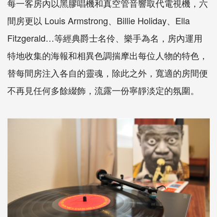
每一客房內以黑膠唱機和真空管音響取代電視機，六
間房更以 Louis Armstrong、Billie Holiday、Ella
Fitzgerald…等經典爵士名伶、樂手為名，房內運用
特地收集的海報和相異色調揣摩出每位人物的特色，
替每間房注入各自的靈魂，除此之外，寬適的房間便
不再見任何多餘綴飾，流露一份寧靜淡定的氛圍。