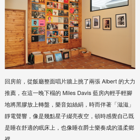
Albert
回房前，從飯廳整面唱片牆上挑了兩張
的大力
Miles Davis
推薦，在這一晚下榻的
藍房內輕手輕腳
地將黑膠放上轉盤，樂音如絲絹，時而伴著「滋滋」
靜電聲響，像是幾點星子綴亮夜空，頓時感覺自己既
是睡在舒適的眠床上，也像睡在爵士樂奏成的溫柔鄉
裡。