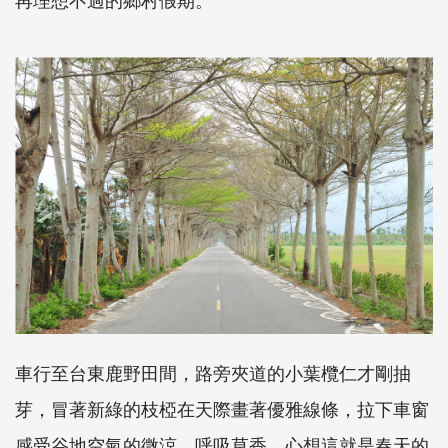
車行至台東鹿野田間，路旁夾道的小葉欖仁才剛抽
芽，冒著新綠的枝椏在天際畫著優雅線條，拉下車窗
感受谷地空氣的微涼、呼吸草香，心想這就是春天的