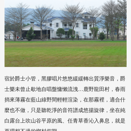
宿於爵士小管，黑膠唱片悠悠緩緩轉出質淨樂音，爵
士樂未曾止歇地自唱盤慵懶流洩…鹿野龍田村，春雨
捎來薄霧在藍山綠野間輕輕渲染，在那霧裡，適合什
麼也不做，只是聽乾淨的音符譜成悠揚旋律，坐在純
白露台上吹山谷平原的風、任青草香沁入鼻息，就是
再理想不過的鄉村假期。