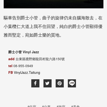
驅車告別爵士小管，曲子的旋律仍未自腦海散去，在
小葉欖仁大道上我不住回望，純白的爵士小管顯得優
雅而堅定，宛如爵士樂的質地。
Vinyl Jazz
爵士小管
add
台東縣鹿野鄉龍田村龍六路
150
號
tel
08-955-0949
FB
VinylJazz.Taitung
#住宿
#台東
#旅宿
#美食