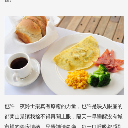
也許一夜爵士樂真有療癒的力量，也許是映入眼簾的
都蘭山景讓我捨不得再闔上眼，隔天一早睡醒沒有城
市裡的賴床情緒，只覺神清氣爽，每一口呼吸都感到