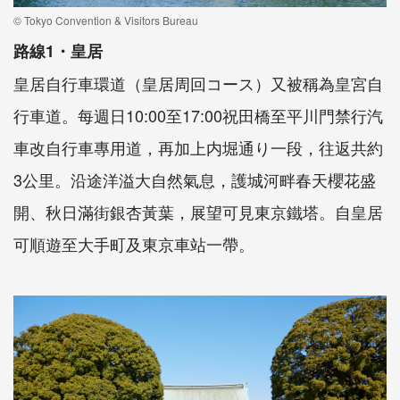
© Tokyo Convention & Visitors Bureau
路線1・皇居
皇居自行車環道（皇居周回コース）又被稱為皇宮自
行車道。每週日10:00至17:00祝田橋至平川門禁行汽
車改自行車專用道，再加上内堀通り一段，往返共約
3公里。沿途洋溢大自然氣息，護城河畔春天櫻花盛
開、秋日滿街銀杏黃葉，展望可見東京鐵塔。自皇居
可順遊至大手町及東京車站一帶。