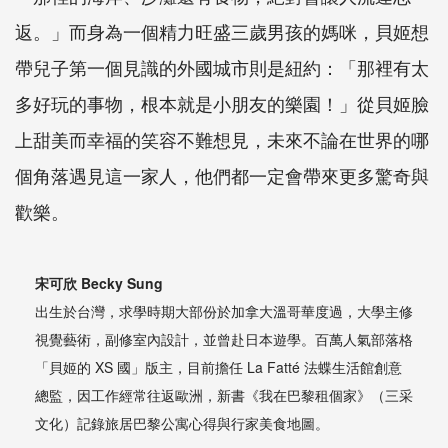
返。」而身為一個精力旺盛三歲男孩的媽咪，貝姬想
帶兒子第一個見識的外國城市則是紐約：「那裡有太
多好玩的事物，根本就是小朋友的樂園！」從貝姬臉
上甜美而幸福的笑容不難想見，未來不論在世界的哪
個角落遇見這一家人，他們都一定會帶來更多驚奇與
歡樂。
宋可欣 Becky Sung
出生於台灣，求學時期大部份於加拿大溫哥華度過，大學主修
視覺藝術，副修室內設計，並曾赴日本遊學。百萬人氣部落格
「貝姬的 XS 國」版主，目前擔任 La Fatté 法蝶生活館創意
總監，因工作經常往返歐洲，新書《我在巴黎租個家》（三采
文化）記錄旅居巴黎公寓心得與行家美食地圖。