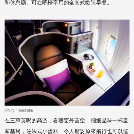
和休息廳、可在吧檯享用的全套式歐陸早餐。
ⓒVirgin Australia
在三萬英呎的高空，看著窗外藍空，細細品味一杯皇
家基爾，佐法式小蛋糕，令人驚訝原來飛行也可以這