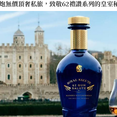
炮無價頂奢私旅，致敬62禮讚系列的皇室