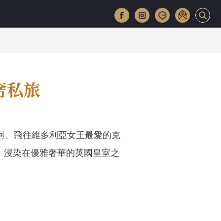
奢私旅
河、飛往維多利亞女王最愛的克
，浸染在優雅奢華的英國皇室之