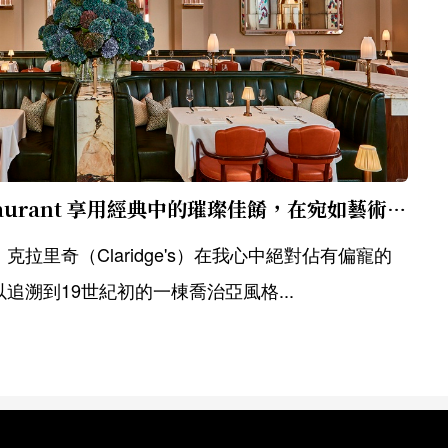
倫敦 Claridge's Restaurant 享用經典中的璀璨佳餚，在宛如藝術般的空間中，體驗媲美皇家和好萊塢名流的尊貴饗宴
拉里奇（Claridge's）在我心中絕對佔有偏寵的
追溯到19世紀初的一棟喬治亞風格...