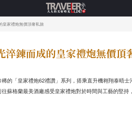
的皇家禮炮無價頂奢私旅
光淬鍊而成的皇家禮炮無價頂
珍稀的「皇家禮炮
62
禮讚」系列，搭乘直升機翱翔泰晤士
前往蘇格蘭最美酒廠感受皇家禮炮對於時間與工藝的堅持