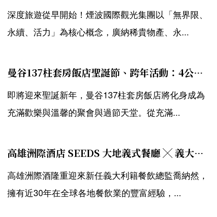
深度旅遊從早開始！煙波國際觀光集團以「無界限、
永續、活力」為核心概念，廣納稀貴物產、永...
曼谷137柱套房飯店聖誕節、跨年活動：4公尺高聖誕樹、節日暢飲早午餐、高空酒吧倒數迎新年
即將迎來聖誕新年，曼谷137柱套房飯店將化身成為
充滿歡樂與溫馨的聚會與過節天堂。從充滿...
高雄洲際酒店 SEEDS 大地義式餐廳 ╳ 義大利籍餐飲總監 Gennaro Avagnale 推出「悠閒週末義式早午餐」！重現爐烤義式脆皮豬等經典料理
高雄洲際酒隆重迎來新任義大利籍餐飲總監喬納然，
擁有近30年在全球各地餐飲業的豐富經驗，...