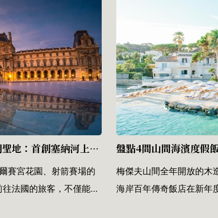
法國巴黎變身巨型競技場！盤點5大話題賽事朝聖地：首創塞納河上開幕式、羅浮宮納入馬拉松路線...
凡爾賽宮花園、射箭賽場的
梅傑夫山間全年開放的木
法國的旅客，不僅能...
海岸百年傳奇飯店在新年度