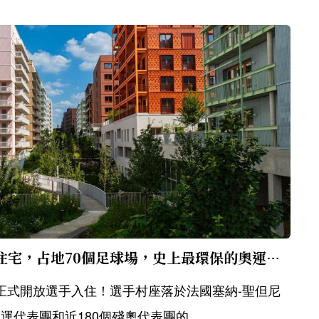
選手村開箱！繽紛色系住宅，占地70個足球場，史上最環保的奧運選手村，賽後將轉型社會住宅
18正式開放選手入住！選手村座落於法國塞納-聖但尼
運代表團和近180個殘奧代表團的...