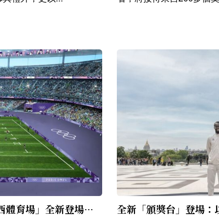
史上首次出現「紫色」跑道！田徑場地「法蘭西體育場」全新登場：四大亮點搶先看