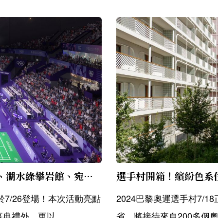
把運動器材和賽場變成藝術品！薰衣草紫跑道、湖水綠攀岩館、宛如粉蠟筆的漸層接力棒…
7/26登場！本次活動亮點
2024巴黎奧運選手村7/
禮外，更以...
省，將接待來自200多個奧