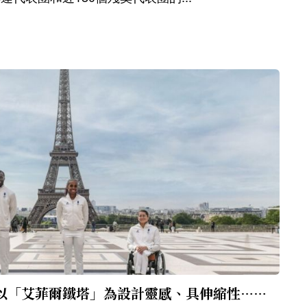
全新「頒獎台」登場：以「艾菲爾鐵塔」為設計靈感、具伸縮性…四大亮點一次看