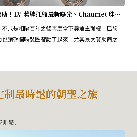
LVMH 集團斥資52億贊助！LV 獎牌托盤最新曝光、Chaumet 珠寶獎牌太美...4點介紹最「時髦」奧運即將登場
，不只是相隔百年之後再度拿下奧運主辦權，巴黎
力也讓整個時裝圈都動了起來，尤其最大贊助商之
定制最時髦的朝聖之旅
黎順遊。