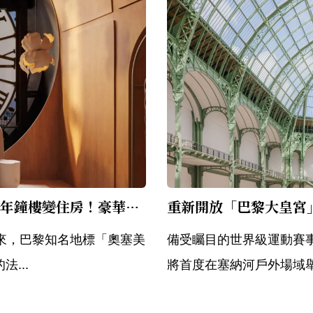
2024巴黎奧運住哪裡？「奧塞美術館」超美百年鐘樓變住房！豪華特等席絕不能錯過
到來，巴黎知名地標「奧塞美
備受矚目的世界級運動賽事
法...
將首度在塞納河戶外場域舉行