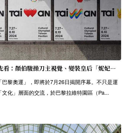
文化奧運「臺灣館」搶先看：顏伯駿操刀主視覺、變裝皇后「妮妃雅」受邀演出
巴黎奧運」，即將於7月26日揭開序幕。不只是運
文化」層面的交流，於巴黎拉維特園區（Pa...