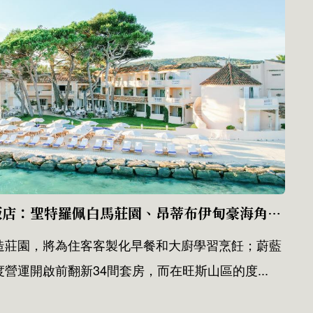
盤點4間山間海濱度假飯店：聖特羅佩白馬莊園、昂蒂布伊甸豪海角飯店…，一同徜徉巴黎之外的法國夏日慢時光
造莊園，將為住客客製化早餐和大廚學習烹飪；蔚藍
營運開啟前翻新34間套房，而在旺斯山區的度...