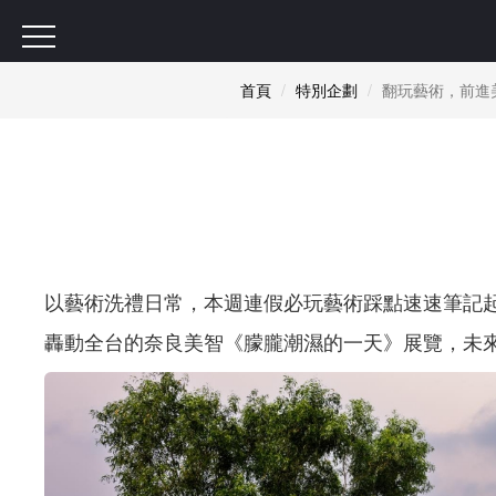
首頁
特別企劃
翻玩藝術，前進
以藝術洗禮日常，本週連假必玩藝術踩點速速筆記起來
轟動全台的奈良美智《朦朧潮濕的一天》展覽，未