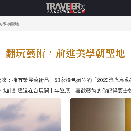
美學朝聖地
翻玩藝術，前進美學朝聖地
：擁有策展藝術品、50家特色攤位的「2023漁光島藝
來也計劃透過在台展開十年巡展，喜歡藝術的你記得要去