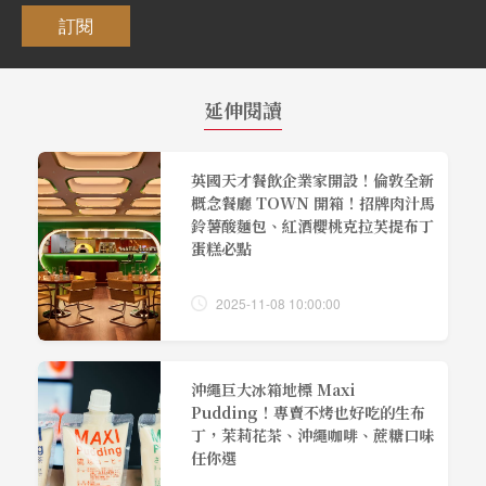
訂閱
延伸閱讀
英國天才餐飲企業家開設！倫敦全新
概念餐廳 TOWN 開箱！招牌肉汁馬
鈴薯酸麵包、紅酒櫻桃克拉芙提布丁
蛋糕必點
2025-11-08 10:00:00
沖繩巨大冰箱地標 Maxi
Pudding！專賣不烤也好吃的生布
丁，茉莉花茶、沖繩咖啡、蔗糖口味
任你選