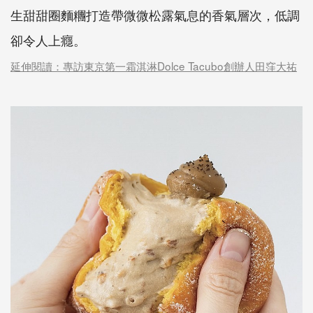
生甜甜圈麵糰打造帶微微松露氣息的香氣層次，低調
卻令人上癮。
延伸閱讀：專訪東京第一霜淇淋Dolce Tacubo創辦人田窪大祐