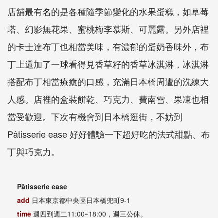
店舖最有名的是各種隨季節變化的水果蛋糕，如草莓
塔、幻影無花果、蜜桃梅李慕斯、可麗露。另外店裡
的卡士達布丁也相當美味，有濃郁的蛋奶香味外，布
丁上還加了一球看得見香草籽的香草冰淇淋，冰淇淋
搭配布丁相當療癒的口感，充滿日本橋周遭的洗練大
人感。店裡的盒裝餅乾、巧克力、費南雪、果凍也相
當受歡迎。下次有機會到日本橋逛街，不妨到
Pâtisserie ease 好好體驗一下超好吃的法式甜點、布
丁與巧克力。
Pa
tisserie ease
add
日本東京都中央區日本橋兜町
9-1
time
週四到週二
11:00~18:00
，週三公休。