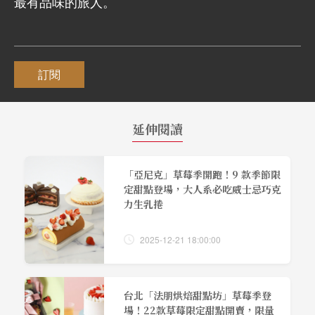
最有品味的旅人。
訂閱
延伸閱讀
「亞尼克」草莓季開跑！9 款季節限
定甜點登場，大人系必吃威士忌巧克
力生乳捲
2025-12-21 18:00:00
台北「法朋烘焙甜點坊」草莓季登
場！22款草莓限定甜點開賣，限量