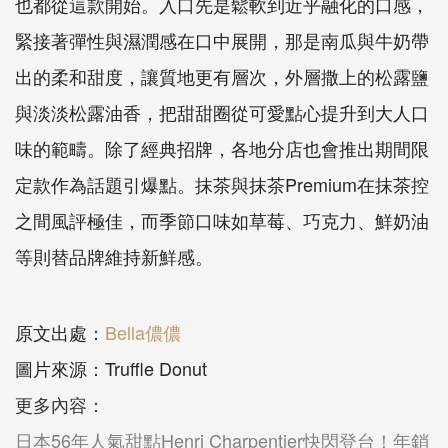
也都從這款開始。入口先是鬆軟到近乎融化的口感，
緊接著彈性與濕潤感在口中展開，那是南瓜與牛奶帶
出的柔和甜度，讓質地更有層次，外層撒上的松露鹽
與淡淡松露油香，把甜甜圈從可愛點心提升到大人口
味的範疇。除了經典招牌，各地分店也會推出期間限
定款作為話題引爆點。抹茶與抹茶Premium在抹茶控
之間風評極佳，而季節口味如草莓、巧克力、鮮奶油
等則替品牌維持新鮮感。
原文出處：
Bella儂儂
圖片來源：Truffle Donut
更多內容：
日本56年人氣甜點Henri Charpentier快閃登台！年銷