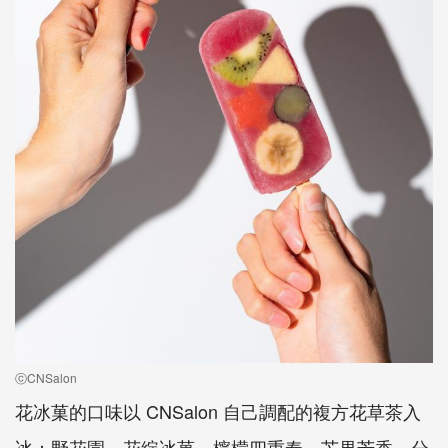
ⓒCNSalon
花冰菓的口味以 CNSalon 自己調配的複方花草茶入
冰：野花園、花綻冰菓、檸檬四重奏、芒果芳香，分