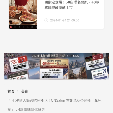
間限定登場！50店聯名開趴、40款
威風披薩微醺上市
2024-01-24 21:00:00
首頁
美食
七夕情人節必吃冰棒花！CNSalon 首創花草茶冰棒「花冰
菓」，4款風味隨你挑選