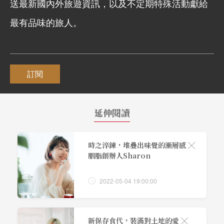
送最新國內外旅遊資訊，以及不定期特殊活動獻給
最有品味的旅人。
訂閱
延伸閱讀
時之淬鍊，堆疊出味覺的漸層感 ╳
胭脂創辦人Sharon
2022-05-04 19:00:00
新保存食代，裝滿對土地的愛 ╳