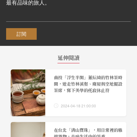
最有品味的旅人。
訂閱
延伸閱讀
南投「浮生半閑」董紜綺的竹林茶時
間，遊走竹林溪壑、廢屋與空地擺設
茶席，寫下美學的仛寂休止符
2024-04-18 21:00:00
在台北「清山寶珠」，用日常裡的雅
緻器物，品味生活中的茶香